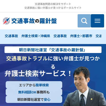
交通事故問題の解決をサポート
交通事故に強い弁護士が見つかるポータルサイト
>
>
交通事故 弁護士検索
沖縄県 交通事故 弁護士
那覇市 交通事
朝日新聞社運営「交通事故の羅針盤」
交通事故トラブル
に強い弁護士が見つか
る
弁護士検索サービス！
エリアから
簡単検索
無料相談OK
事務所も
朝日新聞社運営で
安心