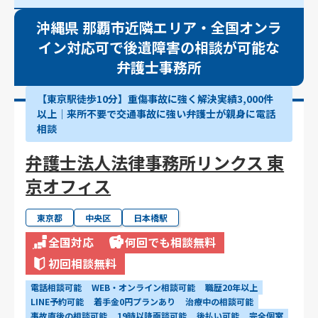
沖縄県 那覇市近隣エリア・全国オンラ
イン対応可で後遺障害の相談が可能な
弁護士事務所
【東京駅徒歩10分】重傷事故に強く解決実績3,000件
以上│来所不要で交通事故に強い弁護士が親身に電話
相談
弁護士法人法律事務所リンクス 東
京オフィス
東京都
中央区
日本橋駅
全国対応
何回でも相談無料
初回相談無料
電話相談可能
WEB・オンライン相談可能
職歴20年以上
LINE予約可能
着手金0円プランあり
治療中の相談可能
事故直後の相談可能
19時以降面談可能
後払い可能
完全個室