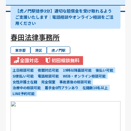
【虎ノ門駅徒歩3分】適切な賠償金を受け取れるよう
ご支援いたします│電話相談やオンライン相談をご活
用ください
春田法律事務所
東京都
港区
虎ノ門駅
全国対応
初回相談無料
土日相談可能
夜間対応可能
19時以降面談可能
後払い可能
分割払い可能
電話相談可能
WEB・オンライン相談可能
女性弁護士在籍
完全個室
事故直後の相談可能
治療中の相談可能
着手金0円プランあり
在籍数10名以上
LINE予約可能