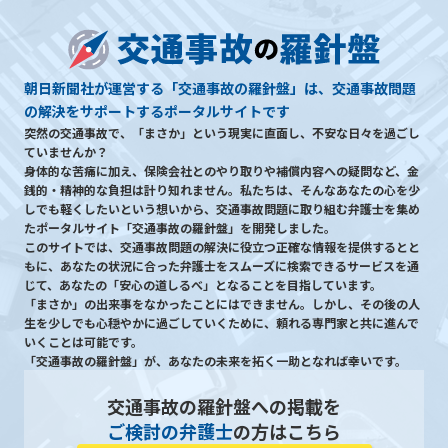
朝日新聞社が運営する「交通事故の羅針盤」は、交通事故問題
の解決をサポートするポータルサイトです
突然の交通事故で、「まさか」という現実に直面し、不安な日々を過ごし
ていませんか？
身体的な苦痛に加え、保険会社とのやり取りや補償内容への疑問など、金
銭的・精神的な負担は計り知れません。私たちは、そんなあなたの心を少
しでも軽くしたいという想いから、交通事故問題に取り組む弁護士を集め
たポータルサイト「交通事故の羅針盤」を開発しました。
このサイトでは、交通事故問題の解決に役立つ正確な情報を提供するとと
もに、あなたの状況に合った弁護士をスムーズに検索できるサービスを通
じて、あなたの「安心の道しるべ」となることを目指しています。
「まさか」の出来事をなかったことにはできません。しかし、その後の人
生を少しでも心穏やかに過ごしていくために、頼れる専門家と共に進んで
いくことは可能です。
「交通事故の羅針盤」が、あなたの未来を拓く一助となれば幸いです。
交通事故の羅針盤への掲載を
ご検討の弁護士
の方はこちら