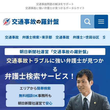
交通事故問題の解決をサポート
交通事故に強い弁護士が見つかるポータルサイト
>
>
交通事故 弁護士検索
東京都 交通事故 弁護士
世田谷区 交通
朝日新聞社運営「交通事故の羅針盤」
交通事故トラブル
に強い弁護士が見つか
る
弁護士検索サービス！
エリアから
簡単検索
無料相談OK
事務所も
朝日新聞社運営で
安心