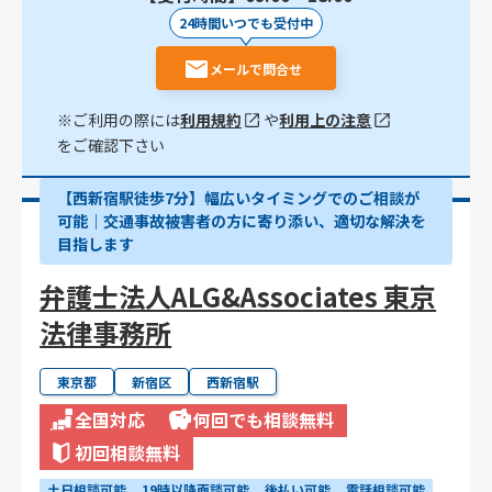
24時間いつでも受付中
メールで問合せ
※ご利用の際には
利用規約
や
利用上の注意
をご確認下さい
【西新宿駅徒歩7分】幅広いタイミングでのご相談が
可能｜交通事故被害者の方に寄り添い、適切な解決を
目指します
弁護士法人ALG&Associates 東京
法律事務所
東京都
新宿区
西新宿駅
全国対応
何回でも相談無料
初回相談無料
土日相談可能
19時以降面談可能
後払い可能
電話相談可能