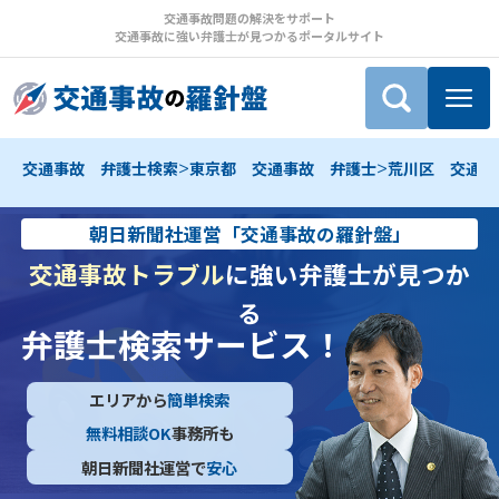
交通事故問題の解決をサポート
交通事故に強い弁護士が見つかるポータルサイト
>
>
交通事故 弁護士検索
東京都 交通事故 弁護士
荒川区 交通事
朝日新聞社運営「交通事故の羅針盤」
交通事故トラブル
に強い弁護士が見つか
る
弁護士検索サービス！
エリアから
簡単検索
無料相談OK
事務所も
朝日新聞社運営で
安心