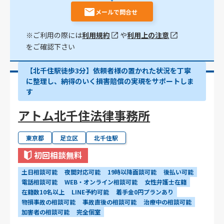
メールで問合せ
※ご利用の際には
利用規約
や
利用上の注意
をご確認下さい
【北千住駅徒歩3分】依頼者様の置かれた状況を丁寧
に整理し、納得のいく損害賠償の実現をサポートしま
す
アトム北千住法律事務所
東京都
足立区
北千住駅
初回相談無料
土日相談可能
夜間対応可能
19時以降面談可能
後払い可能
電話相談可能
WEB・オンライン相談可能
女性弁護士在籍
在籍数10名以上
LINE予約可能
着手金0円プランあり
物損事故の相談可能
事故直後の相談可能
治療中の相談可能
加害者の相談可能
完全個室