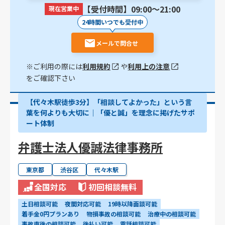
【受付時間】09:00〜21:00
現在営業中
24時間いつでも受付中
メールで問合せ
※ご利用の際には
利用規約
や
利用上の注意
をご確認下さい
【代々木駅徒歩3分】「相談してよかった」という言
葉を何よりも大切に｜「優と誠」を理念に掲げたサポ
ート体制
弁護士法人優誠法律事務所
東京都
渋谷区
代々木駅
全国対応
初回相談無料
土日相談可能
夜間対応可能
19時以降面談可能
着手金0円プランあり
物損事故の相談可能
治療中の相談可能
事故直後の相談可能
後払い可能
電話相談可能