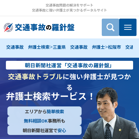
交通事故問題の解決をサポート
交通事故に強い弁護士が見つかるポータルサイト
>
>
交通事故 弁護士検索
三重県 交通事故 弁護士
松阪市 交通事
朝日新聞社運営「交通事故の羅針盤」
交通事故トラブル
に強い弁護士が見つか
る
弁護士検索サービス！
エリアから
簡単検索
無料相談OK
事務所も
朝日新聞社運営で
安心