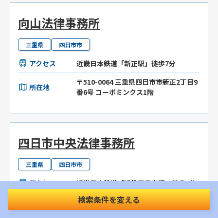
向山法律事務所
三重県
四日市市
アクセス
近畿日本鉄道「新正駅」徒歩7分
〒510-0064 三重県四日市市新正2丁目9
所在地
番6号 コーポミンクス1階
四日市中央法律事務所
三重県
四日市市
アクセス
近畿日本鉄道「近鉄四日市駅」徒歩3分
検索条件を変える
〒510-0086 三重県四日市市諏訪栄町2-
所在地
3 生和第3ビル2階