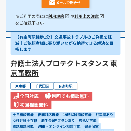
メールで問合せ
※ご利用の際には
利用規約
や
利用上の注意
をご確認下さい
【有楽町駅徒歩1分】交通事故トラブルのご負担を軽
減｜ご依頼者様に寄り添いながら納得できる解決を目
指します
弁護士法人プロテクトスタンス 東
京事務所
東京都
千代田区
有楽町駅
全国対応
何回でも相談無料
初回相談無料
土日相談可能
夜間対応可能
19時以降面談可能
駐車場あり
女性弁護士在籍
着手金0円プランあり
後払い可能
電話相談可能
WEB・オンライン相談可能
完全個室