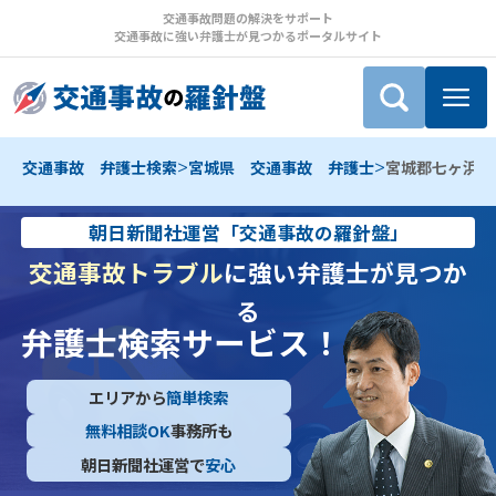
交通事故問題の解決をサポート
交通事故に強い弁護士が見つかるポータルサイト
>
>
交通事故 弁護士検索
宮城県 交通事故 弁護士
宮城郡七ヶ浜町
朝日新聞社運営「交通事故の羅針盤」
交通事故トラブル
に強い弁護士が見つか
る
弁護士検索サービス！
エリアから
簡単検索
無料相談OK
事務所も
朝日新聞社運営で
安心