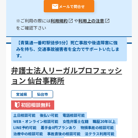
メールで問合せ
※ご利用の際には
利用規約
や
利用上の注意
をご確認下さい
【青葉通一番町駅徒歩5分】死亡事故や後遺障害に強
みを持ち、交通事故被害者を全力でサポートいたしま
す。
弁護士法人リーガルプロフェッシ
ョン 仙台事務所
宮城県
仙台市
初回相談無料
土日相談可能
後払い可能
電話相談可能
WEB・オンライン相談可能
女性弁護士在籍
職歴20年以上
LINE予約可能
着手金0円プランあり
物損事故の相談可能
治療中の相談可能
事故直後の相談可能
法テラス利用可能