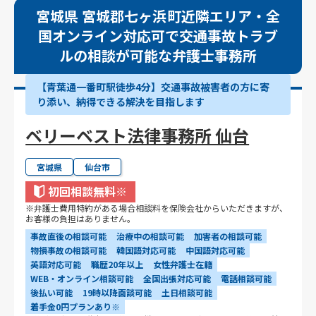
宮城県 宮城郡七ヶ浜町近隣エリア・全
国オンライン対応可で交通事故トラブ
ルの相談が可能な弁護士事務所
【青葉通一番町駅徒歩4分】交通事故被害者の方に寄
り添い、納得できる解決を目指します
ベリーベスト法律事務所 仙台
宮城県
仙台市
初回相談無料
※
※弁護士費用特約がある場合相談料を保険会社からいただきますが、
お客様の負担はありません。
事故直後の相談可能
治療中の相談可能
加害者の相談可能
物損事故の相談可能
韓国語対応可能
中国語対応可能
英語対応可能
職歴20年以上
女性弁護士在籍
WEB・オンライン相談可能
全国出張対応可能
電話相談可能
後払い可能
19時以降面談可能
土日相談可能
着手金0円プランあり※