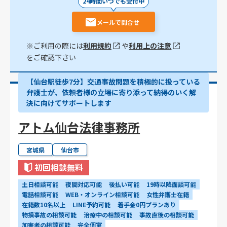
24時間いつでも受付中
メールで問合せ
※ご利用の際には
利用規約
や
利用上の注意
をご確認下さい
【仙台駅徒歩7分】交通事故問題を積極的に扱っている
弁護士が、依頼者様の立場に寄り添って納得のいく解
決に向けてサポートします
アトム仙台法律事務所
宮城県
仙台市
初回相談無料
土日相談可能
夜間対応可能
後払い可能
19時以降面談可能
電話相談可能
WEB・オンライン相談可能
女性弁護士在籍
在籍数10名以上
LINE予約可能
着手金0円プランあり
物損事故の相談可能
治療中の相談可能
事故直後の相談可能
加害者の相談可能
完全個室