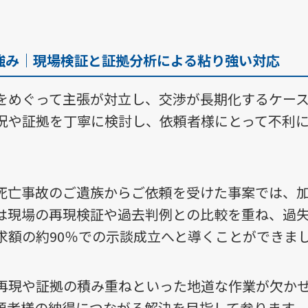
強み｜現場検証と証拠分析による粘り強い対応
をめぐって主張が対立し、交渉が長期化するケー
況や証拠を丁寧に検討し、依頼者様にとって不利
死亡事故のご遺族からご依頼を受けた事案では、加
は現場の再現検証や過去判例との比較を重ね、過失
求額の約90％での示談成立へと導くことができま
再現や証拠の積み重ねといった地道な作業が欠か
頼者様の納得につながる解決を目指して参ります。