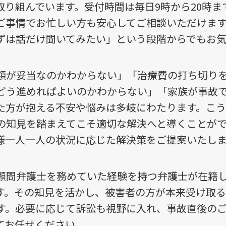
取り組んでいます。受付時間は毎日9時から20時ま
ご事情でお忙しい方も安心してご相談いただけま
ずは話だけ聞いてみたい」という段階からでもお
額が妥当なのかわからない」「治療費の打ち切り
どう進めればよいのかわからない」「家族が事故
た方が抱える不安や悩みは多岐にわたります。こ
の知見を踏まえてこそ適切な解決へと導くことが
様一人一人の状況に応じた解決策をご提案いたし
顧問弁護士を務めていた経験を持つ弁護士が在籍
す。その知見を活かし、被害者の方が本来受け取
す。必要に応じて訴訟も視野に入れ、事故直後の
てお任せください。