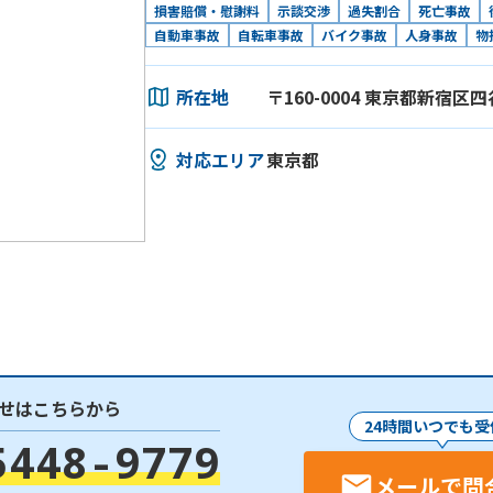
損害賠償・慰謝料
示談交渉
過失割合
死亡事故
自動車事故
自転車事故
バイク事故
人身事故
物
所在地
〒160-0004 東京都新宿区四
対応エリア
東京都
せはこちらから
24時間いつでも受
5448-9779
メールで問