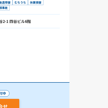
後遺障害
むちうち
休業損害
損事故
谷2-1 四谷ビル6階
付中
合せ