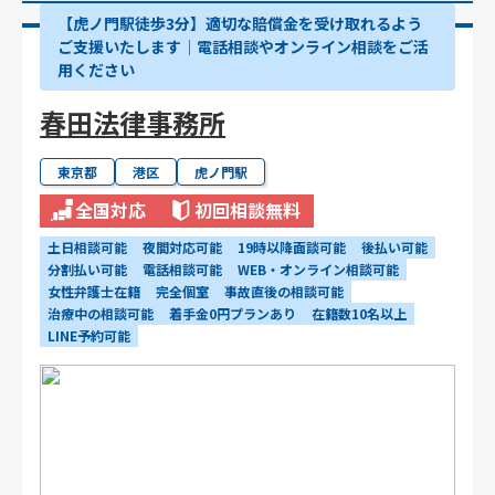
【虎ノ門駅徒歩3分】適切な賠償金を受け取れるよう
ご支援いたします│電話相談やオンライン相談をご活
用ください
春田法律事務所
東京都
港区
虎ノ門駅
全国対応
初回相談無料
土日相談可能
夜間対応可能
19時以降面談可能
後払い可能
分割払い可能
電話相談可能
WEB・オンライン相談可能
女性弁護士在籍
完全個室
事故直後の相談可能
治療中の相談可能
着手金0円プランあり
在籍数10名以上
LINE予約可能