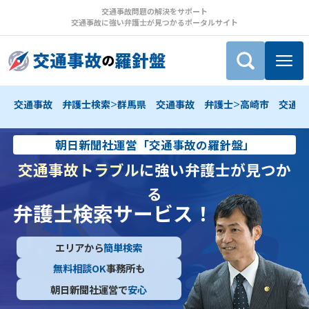
交通事故問題の解決をサポート
交通事故に強い弁護士が見つかるポータルサイト
>
>
交通事故 弁護士検索
群馬県 交通事故 弁護士
高崎市 交通事
朝日新聞社運営「交通事故の羅針盤」
交通事故トラブル
に強い弁護士が見つか
る
弁護士検索サービス！
エリアから
簡単検索
無料相談OK
事務所も
朝日新聞社運営で
安心