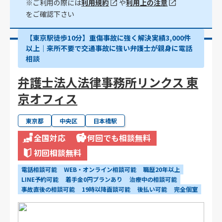
※ご利用の際には
利用規約
や
利用上の注意
をご確認下さい
【東京駅徒歩10分】重傷事故に強く解決実績3,000件
以上│来所不要で交通事故に強い弁護士が親身に電話
相談
弁護士法人法律事務所リンクス 東
京オフィス
東京都
中央区
日本橋駅
全国対応
何回でも相談無料
初回相談無料
電話相談可能
WEB・オンライン相談可能
職歴20年以上
LINE予約可能
着手金0円プランあり
治療中の相談可能
事故直後の相談可能
19時以降面談可能
後払い可能
完全個室