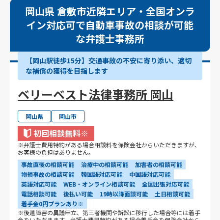
岡山県 倉敷市近隣エリア・全国オンラ
イン対応可で自動車事故の相談が可能
な弁護士事務所
【岡山駅徒歩15分】交通事故の不安に寄り添い、適切
な補償の獲得を目指します
ベリーベスト法律事務所 岡山
岡山県
岡山市
初回相談無料
※
※弁護士費用特約がある場合相談料を保険会社からいただきますが、
お客様の負担はありません。
事故直後の相談可能
治療中の相談可能
加害者の相談可能
物損事故の相談可能
韓国語対応可能
中国語対応可能
英語対応可能
WEB・オンライン相談可能
全国出張対応可能
電話相談可能
後払い可能
19時以降面談可能
土日相談可能
着手金0円プランあり※
※後遺障害の異議申立、第三者機関や訴訟に移行した場合等には着手
金をいただきます。弁護士費用特約がある場合着手金を保険会社から