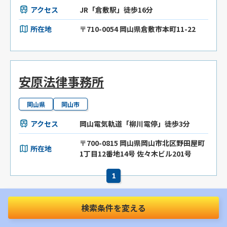
アクセス
JR「倉敷駅」徒歩16分
所在地
〒710-0054 岡山県倉敷市本町11-22
安原法律事務所
岡山県
岡山市
アクセス
岡山電気軌道「柳川電停」徒歩3分
〒700-0815 岡山県岡山市北区野田屋町
所在地
1丁目12番地14号 佐々木ビル201号
1
検索条件を変える
市区町村から自動車事故に強い弁護士を探す