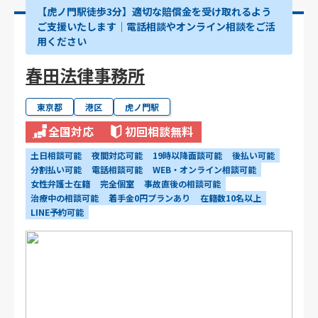
【虎ノ門駅徒歩3分】適切な賠償金を受け取れるよう
ご支援いたします│電話相談やオンライン相談をご活
用ください
春田法律事務所
東京都
港区
虎ノ門駅
全国対応
初回相談無料
土日相談可能
夜間対応可能
19時以降面談可能
後払い可能
分割払い可能
電話相談可能
WEB・オンライン相談可能
女性弁護士在籍
完全個室
事故直後の相談可能
治療中の相談可能
着手金0円プランあり
在籍数10名以上
LINE予約可能