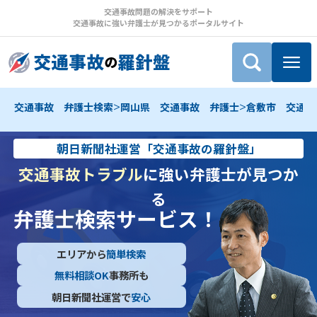
交通事故問題の解決をサポート
交通事故に強い弁護士が見つかるポータルサイト
>
>
交通事故 弁護士検索
岡山県 交通事故 弁護士
倉敷市 交通事
朝日新聞社運営「交通事故の羅針盤」
交通事故トラブル
に強い弁護士が見つか
る
弁護士検索サービス！
エリアから
簡単検索
無料相談OK
事務所も
朝日新聞社運営で
安心