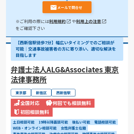
メールで問合せ
※ご利用の際には
利用規約
や
利用上の注意
をご確認下さい
【西新宿駅徒歩7分】幅広いタイミングでのご相談が
可能｜交通事故被害者の方に寄り添い、適切な解決を
目指します
弁護士法人ALG&Associates 東京
法律事務所
東京都
新宿区
西新宿駅
全国対応
何回でも相談無料
初回相談無料
土日相談可能
19時以降面談可能
後払い可能
電話相談可能
WEB・オンライン相談可能
女性弁護士在籍
事故直後の相談可能
治療中の相談可能
物損事故の相談可能