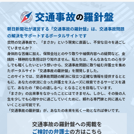
朝日新聞社が運営する「交通事故の羅針盤」は、交通事故問題
の解決をサポートするポータルサイトです
突然の交通事故で、「まさか」という現実に直面し、不安な日々を過ごし
ていませんか？
身体的な苦痛に加え、保険会社とのやり取りや補償内容への疑問など、金
銭的・精神的な負担は計り知れません。私たちは、そんなあなたの心を少
しでも軽くしたいという想いから、交通事故問題に取り組む弁護士を集め
たポータルサイト「交通事故の羅針盤」を開発しました。
このサイトでは、交通事故問題の解決に役立つ正確な情報を提供するとと
もに、あなたの状況に合った弁護士をスムーズに検索できるサービスを通
じて、あなたの「安心の道しるべ」となることを目指しています。
「まさか」の出来事をなかったことにはできません。しかし、その後の人
生を少しでも心穏やかに過ごしていくために、頼れる専門家と共に進んで
いくことは可能です。
「交通事故の羅針盤」が、あなたの未来を拓く一助となれば幸いです。
交通事故の羅針盤への掲載を
ご検討の弁護士
の方はこちら