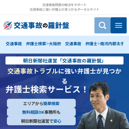
交通事故問題の解決をサポート
交通事故に強い弁護士が見つかるポータルサイト
>
>
交通事故 弁護士検索
大阪府 交通事故 弁護士
南河内郡太子町
朝日新聞社運営「交通事故の羅針盤」
交通事故トラブル
に強い弁護士が見つか
る
弁護士検索サービス！
エリアから
簡単検索
無料相談OK
事務所も
朝日新聞社運営で
安心