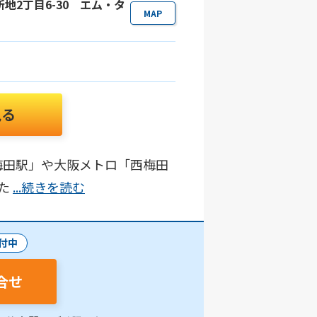
新地2丁目6-30 エム・タ
MAP
見る
梅田駅」や大阪メトロ「西梅田
いた
...続きを読む
付中
合せ