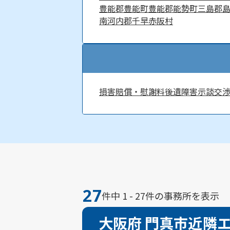
豊能郡豊能町
豊能郡能勢町
三島郡
南河内郡千早赤阪村
損害賠償・慰謝料
後遺障害
示談交
27
件中 1 - 27件の事務所を表示
大阪府 門真市近隣