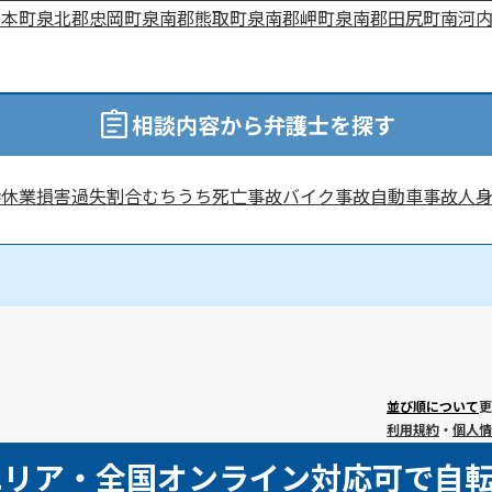
島本町
泉北郡忠岡町
泉南郡熊取町
泉南郡岬町
泉南郡田尻町
南河
相談内容から弁護士を探す
渉
休業損害
過失割合
むちうち
死亡事故
バイク事故
自動車事故
人
並び順について
更
利用規約
・
個人情
エリア・全国オンライン対応可で自