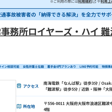
※ご利用の際には
利用規約
や
利用上
交通事故被害者の「納得できる解決」を全力でサポ
事務所ロイヤーズ・ハイ 難
ライン相談可能
女性弁護士在籍
着手金0円プランあり
LINE予約可能
物損事
南海電鉄「なんば駅」徒歩3分 / Osaka
アクセス
「難波駅」徒歩5分 / 近鉄・阪神「大
〒556-0011 大阪府大阪市浪速区難波中
所在地
4階