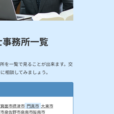
士事務所一覧
所を一覧で見ることが出来ます。交
所に相談してみましょう。
市
箕面市
摂津市
門真市
大東市
塚市
泉佐野市
泉南市
阪南市