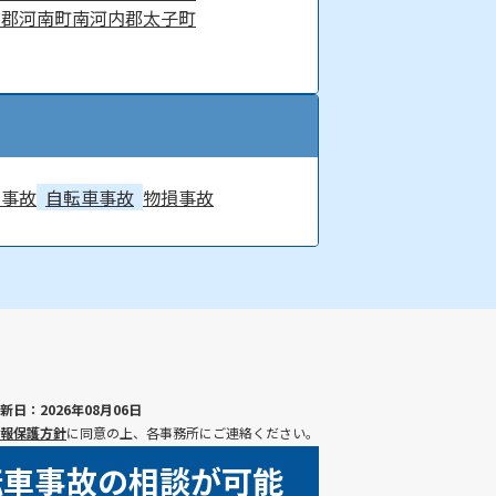
内郡河南町
南河内郡太子町
身事故
自転車事故
物損事故
新日：2026年08月06日
報保護方針
に同意の上、各事務所にご連絡ください。
転車事故の相談が可能