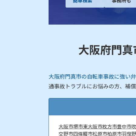
簡単検索
事務所も
大阪府門真
大阪府門真市の自転車事故に強い弁
通事故トラブルにお悩みの方、補償
大阪市
堺市
東大阪市
枚方市
豊中市
交野市
四條畷市
松原市
柏原市
羽曳