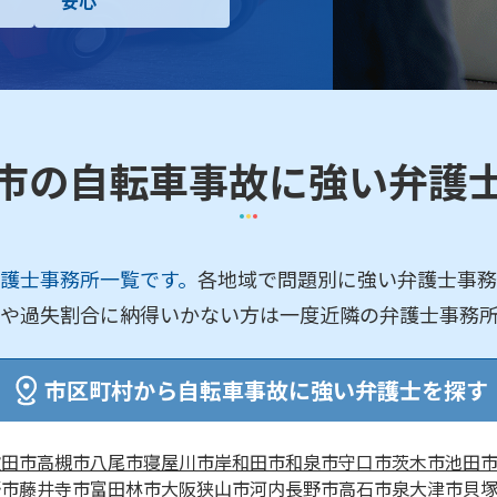
安心
市の自転車事故に強い弁護
護士事務所一覧です。
各地域で問題別に強い弁護士事務
や過失割合に納得いかない方は一度近隣の弁護士事務
市区町村から自転車事故に強い弁護士を探す
吹田市
高槻市
八尾市
寝屋川市
岸和田市
和泉市
守口市
茨木市
池田
野市
藤井寺市
富田林市
大阪狭山市
河内長野市
高石市
泉大津市
貝