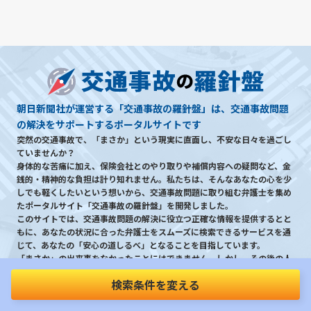
朝日新聞社が運営する「交通事故の羅針盤」は、交通事故問題
の解決をサポートするポータルサイトです
突然の交通事故で、「まさか」という現実に直面し、不安な日々を過ごし
ていませんか？
身体的な苦痛に加え、保険会社とのやり取りや補償内容への疑問など、金
銭的・精神的な負担は計り知れません。私たちは、そんなあなたの心を少
しでも軽くしたいという想いから、交通事故問題に取り組む弁護士を集め
たポータルサイト「交通事故の羅針盤」を開発しました。
このサイトでは、交通事故問題の解決に役立つ正確な情報を提供するとと
もに、あなたの状況に合った弁護士をスムーズに検索できるサービスを通
じて、あなたの「安心の道しるべ」となることを目指しています。
「まさか」の出来事をなかったことにはできません。しかし、その後の人
生を少しでも心穏やかに過ごしていくために、頼れる専門家と共に進んで
検索条件を変える
いくことは可能です。
「交通事故の羅針盤」が、あなたの未来を拓く一助となれば幸いです。