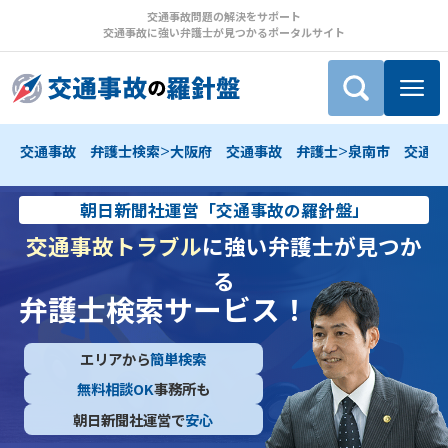
交通事故問題の解決をサポート
交通事故に強い弁護士が見つかるポータルサイト
>
>
交通事故 弁護士検索
大阪府 交通事故 弁護士
泉南市 交通事
朝日新聞社運営「交通事故の羅針盤」
交通事故トラブル
に強い弁護士が見つか
る
弁護士検索サービス！
エリアから
簡単検索
無料相談OK
事務所も
朝日新聞社運営で
安心