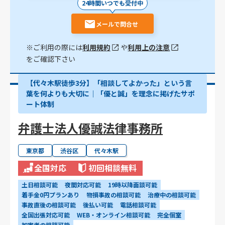
24時間いつでも受付中
メールで問合せ
※ご利用の際には
利用規約
や
利用上の注意
をご確認下さい
【代々木駅徒歩3分】「相談してよかった」という言
葉を何よりも大切に｜「優と誠」を理念に掲げたサポ
ート体制
弁護士法人優誠法律事務所
東京都
渋谷区
代々木駅
全国対応
初回相談無料
土日相談可能
夜間対応可能
19時以降面談可能
着手金0円プランあり
物損事故の相談可能
治療中の相談可能
事故直後の相談可能
後払い可能
電話相談可能
全国出張対応可能
WEB・オンライン相談可能
完全個室
加害者の相談可能