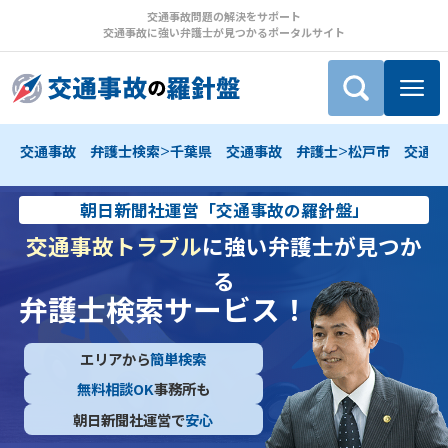
交通事故問題の解決をサポート
交通事故に強い弁護士が見つかるポータルサイト
>
>
交通事故 弁護士検索
千葉県 交通事故 弁護士
松戸市 交通事
朝日新聞社運営「交通事故の羅針盤」
交通事故トラブル
に強い弁護士が見つか
る
弁護士検索サービス！
エリアから
簡単検索
無料相談OK
事務所も
朝日新聞社運営で
安心