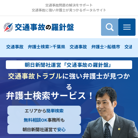
交通事故問題の解決をサポート
交通事故に強い弁護士が見つかるポータルサイト
>
>
交通事故 弁護士検索
千葉県 交通事故 弁護士
船橋市 交通事
朝日新聞社運営「交通事故の羅針盤」
交通事故トラブル
に強い弁護士が見つか
る
弁護士検索サービス！
エリアから
簡単検索
無料相談OK
事務所も
朝日新聞社運営で
安心