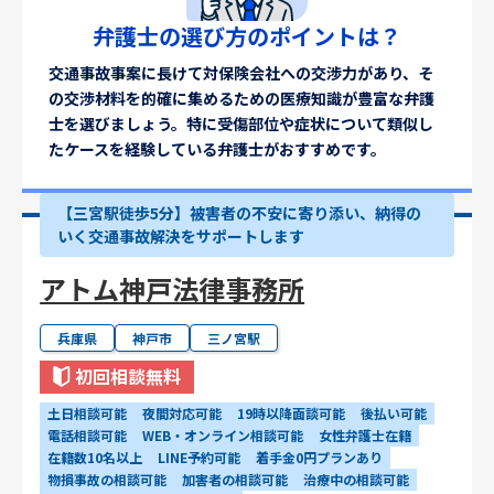
弁護士の選び方のポイントは？
交通事故事案に長けて対保険会社への交渉力があり、そ
の交渉材料を的確に集めるための医療知識が豊富な弁護
士を選びましょう。特に受傷部位や症状について類似し
たケースを経験している弁護士がおすすめです。
【三宮駅徒歩5分】被害者の不安に寄り添い、納得の
いく交通事故解決をサポートします
アトム神戸法律事務所
兵庫県
神戸市
三ノ宮駅
初回相談無料
土日相談可能
夜間対応可能
19時以降面談可能
後払い可能
電話相談可能
WEB・オンライン相談可能
女性弁護士在籍
在籍数10名以上
LINE予約可能
着手金0円プランあり
物損事故の相談可能
加害者の相談可能
治療中の相談可能