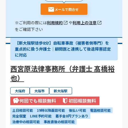
メールで問合せ
※ご利用の際には
利用規約
や
利用上の注意
をご確認下さい
【新大阪駅徒歩8分】自転車事故（被害者側専門）を
重点的に扱う弁護士｜顧問医と連携して後遺障害認定
に対応
西宮原法律事務所（弁護士 髙橋裕
也）
大阪府
大阪市
新大阪駅
何回でも相談無料
初回相談無料
土日相談可能
19時以降面談可能
後払い可能
電話相談可能
完全個室
LINE予約可能
着手金0円プランあり
治療中の相談可能
事故直後の相談可能