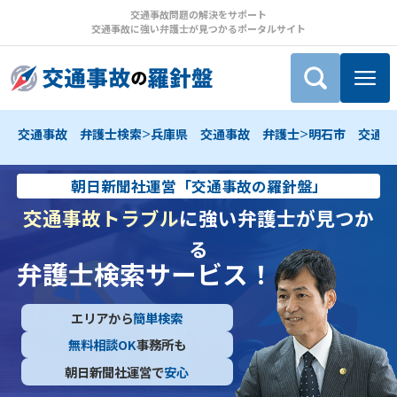
交通事故問題の解決をサポート
交通事故に強い弁護士が見つかるポータルサイト
>
>
交通事故 弁護士検索
兵庫県 交通事故 弁護士
明石市 交通事
朝日新聞社運営「交通事故の羅針盤」
交通事故トラブル
に強い弁護士が見つか
る
弁護士検索サービス！
エリアから
簡単検索
無料相談OK
事務所も
朝日新聞社運営で
安心