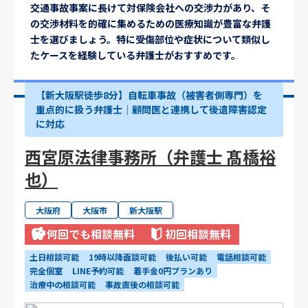
交通事故事案に長けて対保険会社への交渉力があり、そ
の交渉材料を的確に集めるための医療知識が豊富な弁護
士を選びましょう。特に受傷部位や症状について類似し
たケースを経験している弁護士がおすすめです。
【新大阪駅徒歩8分】自転車事故（被害者側専門）を
重点的に扱う弁護士｜顧問医と連携して後遺障害認定
に対応
西宮原法律事務所（弁護士 髙橋裕
也）
大阪府
大阪市
新大阪駅
何回でも相談無料
初回相談無料
土日相談可能
19時以降面談可能
後払い可能
電話相談可能
完全個室
LINE予約可能
着手金0円プランあり
治療中の相談可能
事故直後の相談可能