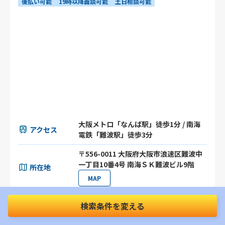
後払い可能
19時以降面談可能
土日相談可能
大阪メトロ「なんば駅」徒歩1分 / 南海
アクセス
電鉄「難波駅」徒歩3分
〒556-0011 大阪府大阪市浪速区難波中
一丁目10番4号 南海ＳＫ難波ビル9階
所在地
MAP
大阪府
京都府
兵庫県
奈良県
検索条件を変える
対応エリア
和歌山県