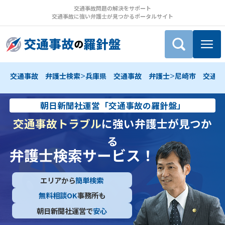
交通事故問題の解決をサポート
交通事故に強い弁護士が見つかるポータルサイト
>
>
交通事故 弁護士検索
兵庫県 交通事故 弁護士
尼崎市 交通事
朝日新聞社運営「交通事故の羅針盤」
交通事故トラブル
に強い弁護士が見つか
る
弁護士検索サービス！
エリアから
簡単検索
無料相談OK
事務所も
朝日新聞社運営で
安心