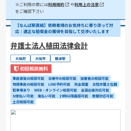
※ご利用の際には
利用規約
や
利用上の注意
をご確認下さい
【なんば駅直結】依頼者様のお気持ちに寄り添って対
応｜適正な賠償金の獲得を目指して交渉いたします
弁護士法人植田法律会計
大阪府
大阪市
難波駅
初回相談無料
事故直後の相談可能
治療中の相談可能
加害者の相談可能
物損事故の相談可能
LINE予約可能
完全個室
女性弁護士在籍
駐車場あり
WEB・オンライン相談可能
全国出張対応可能
分割払い可能
後払い可能
19時以降面談可能
夜間対応可能
土日相談可能