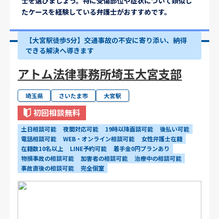
士を選びましょう。特に受傷部位や症状について類似し
たケースを経験している弁護士がおすすめです。
【大宮駅徒歩5分】交通事故の不安に寄り添い、納得
できる解決へ導きます
アトム法律事務所埼玉大宮支部
埼玉県
さいたま市
大宮駅
初回相談無料
土日相談可能
夜間対応可能
19時以降面談可能
後払い可能
電話相談可能
WEB・オンライン相談可能
女性弁護士在籍
在籍数10名以上
LINE予約可能
着手金0円プランあり
物損事故の相談可能
加害者の相談可能
治療中の相談可能
事故直後の相談可能
完全個室