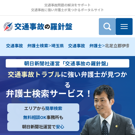
交通事故問題の解決をサポート
交通事故に強い弁護士が見つかるポータルサイト
>
>
交通事故 弁護士検索
埼玉県 交通事故 弁護士
北足立郡伊奈町
朝日新聞社運営「交通事故の羅針盤」
交通事故トラブル
に強い弁護士が見つか
る
弁護士検索サービス！
エリアから
簡単検索
無料相談OK
事務所も
朝日新聞社運営で
安心