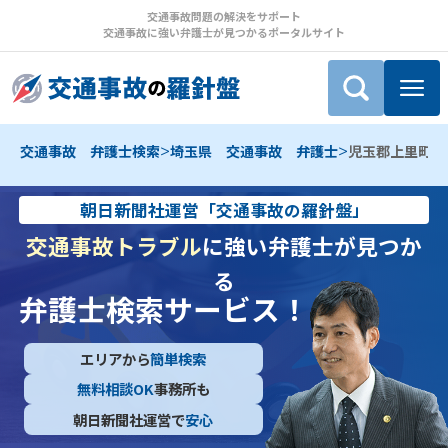
交通事故問題の解決をサポート
交通事故に強い弁護士が見つかるポータルサイト
>
>
交通事故 弁護士検索
埼玉県 交通事故 弁護士
児玉郡上里町 
朝日新聞社運営「交通事故の羅針盤」
交通事故トラブル
に強い弁護士が見つか
る
弁護士検索サービス！
エリアから
簡単検索
無料相談OK
事務所も
朝日新聞社運営で
安心