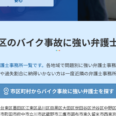
安心
区のバイク事故に強い弁護
護士事務所一覧です。
各地域で問題別に強い弁護士事務
や過失割合に納得いかない方は一度近隣の弁護士事務
市区町村からバイク事故に強い弁護士を探す
区
台東区
墨田区
江東区
品川区
目黒区
大田区
世田谷区
渋谷区
中野
子市
町田市
府中市
立川市
武蔵野市
三鷹市
調布市
東久留米市
西東