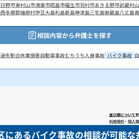
市
日野市
東村山市
清瀬市
昭島市
福生市
羽村市
あきる野市
武蔵村
町
西多摩郡檜原村
伊豆大島
利島
新島
神津島
三宅島
御蔵島
八丈島
相談内容から弁護士を探す
渉
過失割合
休業損害
自動車事故
むちうち
人身事故
バイク事故
並び順について
更
利用規約
・
個人情
央区にあるバイク事故の相談が可能な