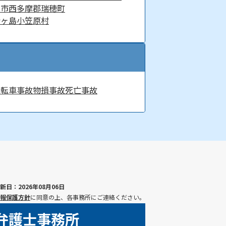
山市
西多摩郡瑞穂町
青ヶ島
小笠原村
自転車事故
物損事故
死亡事故
新日：2026年08月06日
報保護方針
に同意の上、各事務所にご連絡ください。
弁護士事務所