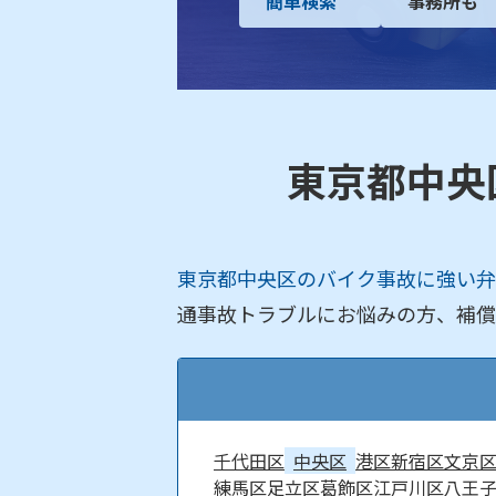
簡単検索
事務所も
東京都中央
東京都中央区のバイク事故に強い弁
通事故トラブルにお悩みの方、補償
千代田区
中央区
港区
新宿区
文京
練馬区
足立区
葛飾区
江戸川区
八王