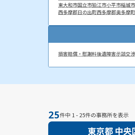
東大和市
国立市
狛江市
小平市
稲城
西多摩郡日の出町
西多摩郡奥多摩
損害賠償・慰謝料
後遺障害
示談交
25
件中 1 - 25件の事務所を表示
東京都 中