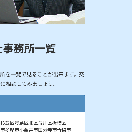
士事務所一覧
所を一覧で見ることが出来ます。交
所に相談してみましょう。
区
杉並区
豊島区
北区
荒川区
板橋区
京市
多摩市
小金井市
国分寺市
青梅市