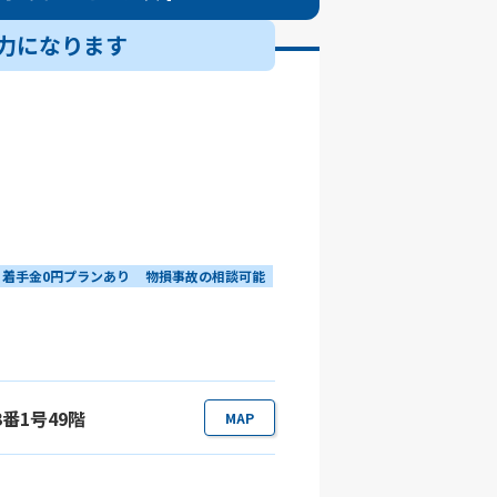
力になります
着手金0円プランあり
物損事故の相談可能
3番1号49階
MAP