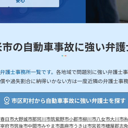
安心
米市の自動車事故に強い弁護
弁護士事務所一覧です。
各地域で問題別に強い弁護士事
償や過失割合に納得いかない方は一度近隣の弁護士事
市区町村から自動車事故に強い弁護士を探す
市
春日市
大野城市
那珂川市
筑紫野市
小郡市
柳川市
八女市
大川市
太宰府市
筑後市
中間市
みやま市
嘉麻市
うきは市
宮若市
糟屋郡志