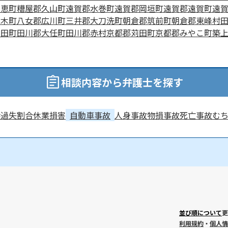
須恵町
糟屋郡久山町
遠賀郡水巻町
遠賀郡岡垣町
遠賀郡遠賀町
遠
大木町
八女郡広川町
三井郡大刀洗町
朝倉郡筑前町
朝倉郡東峰村
糸田町
田川郡大任町
田川郡赤村
京都郡苅田町
京都郡みやこ町
築
相談内容から弁護士を探す
渉
過失割合
休業損害
自動車事故
人身事故
物損事故
死亡事故
む
並び順について
更
利用規約
・
個人情