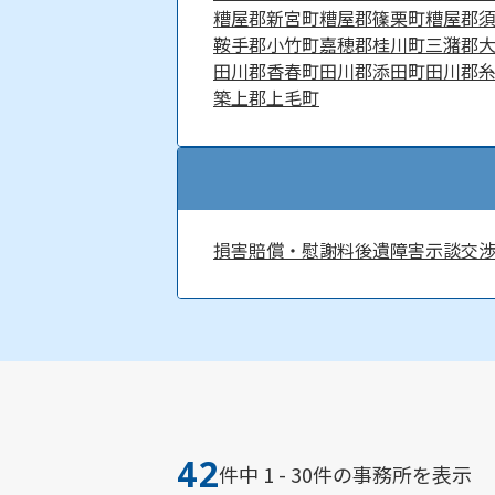
糟屋郡新宮町
糟屋郡篠栗町
糟屋郡
鞍手郡小竹町
嘉穂郡桂川町
三潴郡
田川郡香春町
田川郡添田町
田川郡
築上郡上毛町
損害賠償・慰謝料
後遺障害
示談交
42
件中 1 - 30件の事務所を表示