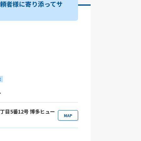
依頼者様に寄り添ってサ
能
分
5丁目5番12号 博多ヒュー
MAP