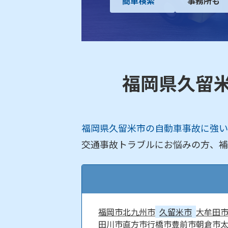
簡単検索
事務所も
福岡県久留
福岡県久留米市の自動車事故に強い
交通事故トラブルにお悩みの方、補
福岡市
北九州市
久留米市
大牟田
田川市
直方市
行橋市
豊前市
朝倉市