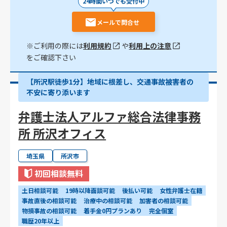
24時間いつでも受付中
メールで問合せ
※ご利用の際には
利用規約
や
利用上の注意
をご確認下さい
【所沢駅徒歩1分】地域に根差し、交通事故被害者の
不安に寄り添います
弁護士法人アルファ総合法律事務
所 所沢オフィス
埼玉県
所沢市
初回相談無料
土日相談可能
19時以降面談可能
後払い可能
女性弁護士在籍
事故直後の相談可能
治療中の相談可能
加害者の相談可能
物損事故の相談可能
着手金0円プランあり
完全個室
職歴20年以上