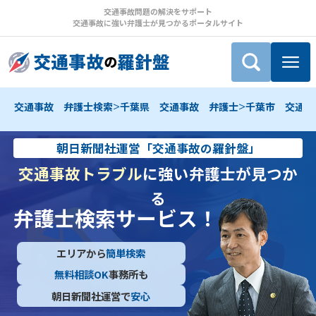
交通事故問題の解決をサポート
交通事故に強い弁護士が見つかるポータルサイト
>
>
交通事故 弁護士検索
千葉県 交通事故 弁護士
千葉市 交通事
朝日新聞社運営「交通事故の羅針盤」
交通事故トラブル
に強い弁護士が見つか
る
弁護士検索サービス！
エリアから
簡単検索
無料相談OK
事務所も
朝日新聞社運営で
安心