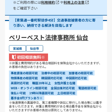
※ご利用の際には
利用規約
や
利用上の注意
をご確認下さい
【青葉通一番町駅徒歩4分】交通事故被害者の方に寄
り添い、納得できる解決を目指します
ベリーベスト法律事務所 仙台
宮城県
仙台市
初回相談無料
※
※弁護士費用特約がある場合相談料を保険会社からいただきますが、
お客様の負担はありません。
事故直後の相談可能
治療中の相談可能
加害者の相談可能
物損事故の相談可能
韓国語対応可能
中国語対応可能
英語対応可能
職歴20年以上
女性弁護士在籍
WEB・オンライン相談可能
全国出張対応可能
電話相談可能
後払い可能
19時以降面談可能
土日相談可能
着手金0円プランあり※
※後遺障害の異議申立、第三者機関や訴訟に移行した場合等には着手
金をいただきます。弁護士費用特約がある場合着手金を保険会社から
いただきますがお客様の負担は原則としてありません。