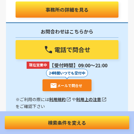
事務所の詳細を見る
お問合わせはこちらから
電話で問合せ
【受付時間】09:00〜21:00
現在営業中
24時間いつでも受付中
メールで問合せ
※ご利用の際には
利用規約
や
利用上の注意
をご確認下さい
【西新宿駅徒歩7分】幅広いタイミングでのご相談が
検索条件を変える
可能｜交通事故被害者の方に寄り添い、適切な解決を
目指します