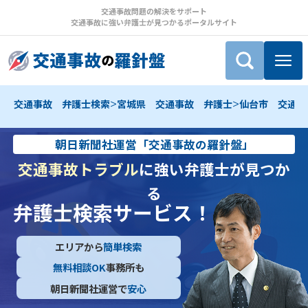
交通事故問題の解決をサポート
交通事故に強い弁護士が見つかるポータルサイト
>
>
交通事故 弁護士検索
宮城県 交通事故 弁護士
仙台市 交通事
朝日新聞社運営「交通事故の羅針盤」
交通事故トラブル
に強い弁護士が見つか
る
弁護士検索サービス！
エリアから
簡単検索
無料相談OK
事務所も
朝日新聞社運営で
安心