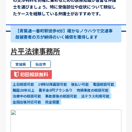
の交渉材料を的確に集めるための医療知識が豊富な弁護
士を選びましょう。特に受傷部位や症状について類似し
たケースを経験している弁護士がおすすめです。
【青葉通一番町駅徒歩6分】確かなノウハウで交通事
故被害者の方が納得のいく補償を獲得します
片平法律事務所
宮城県
仙台市
初回相談無料
土日相談可能
19時以降面談可能
後払い可能
電話相談可能
職歴20年以上
着手金0円プランあり
物損事故の相談可能
治療中の相談可能
事故直後の相談可能
法テラス利用可能
全国出張対応可能
完全個室