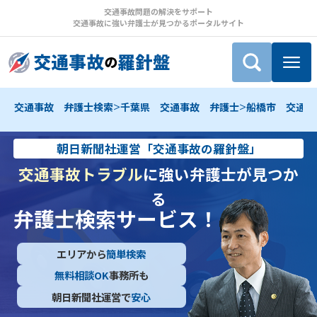
交通事故問題の解決をサポート
交通事故に強い弁護士が見つかるポータルサイト
>
>
交通事故 弁護士検索
千葉県 交通事故 弁護士
船橋市 交通事
朝日新聞社運営「交通事故の羅針盤」
交通事故トラブル
に強い弁護士が見つか
る
弁護士検索サービス！
エリアから
簡単検索
無料相談OK
事務所も
朝日新聞社運営で
安心