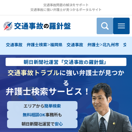
交通事故問題の解決をサポート
交通事故に強い弁護士が見つかるポータルサイト
>
>
交通事故 弁護士検索
福岡県 交通事故 弁護士
北九州市 交通
朝日新聞社運営「交通事故の羅針盤」
交通事故トラブル
に強い弁護士が見つか
る
弁護士検索サービス！
エリアから
簡単検索
無料相談OK
事務所も
朝日新聞社運営で
安心