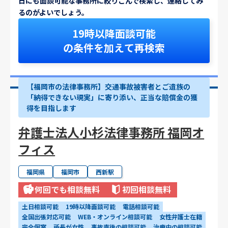
日にも面談可能な事務所に絞りこんで検索し、連絡してみ
るのがよいでしょう。
19時以降面談可能
の条件を加えて再検索
【福岡市の法律事務所】交通事故被害者とご遺族の
「納得できない現実」に寄り添い、正当な賠償金の獲
得を目指します
弁護士法人小杉法律事務所 福岡オ
フィス
福岡県
福岡市
西新駅
何回でも相談無料
初回相談無料
土日相談可能
19時以降面談可能
電話相談可能
全国出張対応可能
WEB・オンライン相談可能
女性弁護士在籍
完全個室
所長が女性
事故直後の相談可能
治療中の相談可能