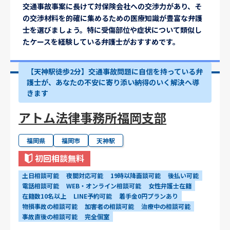
交通事故事案に長けて対保険会社への交渉力があり、そ
の交渉材料を的確に集めるための医療知識が豊富な弁護
士を選びましょう。特に受傷部位や症状について類似し
たケースを経験している弁護士がおすすめです。
【天神駅徒歩2分】交通事故問題に自信を持っている弁
護士が、あなたの不安に寄り添い納得のいく解決へ導
きます
アトム法律事務所福岡支部
福岡県
福岡市
天神駅
初回相談無料
土日相談可能
夜間対応可能
19時以降面談可能
後払い可能
電話相談可能
WEB・オンライン相談可能
女性弁護士在籍
在籍数10名以上
LINE予約可能
着手金0円プランあり
物損事故の相談可能
加害者の相談可能
治療中の相談可能
事故直後の相談可能
完全個室