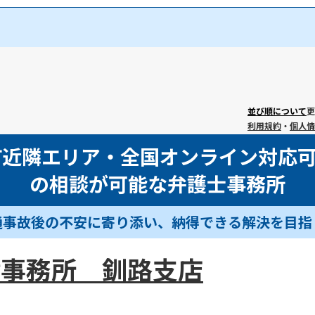
弟子屈町
阿寒郡鶴居村
白糠郡白糠町
野付郡別海町
標津郡中標津
並び順について
更
利用規約
・
個人情
町近隣エリア・全国オンライン対応
の相談が可能な弁護士事務所
通事故後の不安に寄り添い、納得できる解決を目指
律事務所 釧路支店