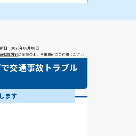
町
標津郡標津町
目梨郡羅臼町
新日：2026年08月08日
報保護方針
に同意の上、各事務所にご連絡ください。
可で交通事故トラブル
します