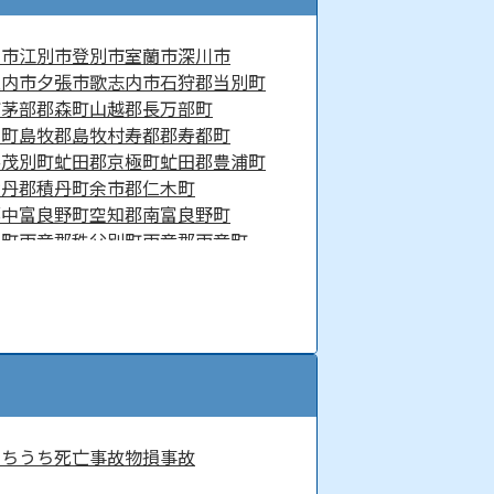
達市
江別市
登別市
室蘭市
深川市
稚内市
夕張市
歌志内市
石狩郡当別町
町
茅部郡森町
山越郡長万部町
な町
島牧郡島牧村
寿都郡寿都町
喜茂別町
虻田郡京極町
虻田郡豊浦町
積丹郡積丹町
余市郡仁木町
郡中富良野町
空知郡南富良野町
牛町
雨竜郡秩父別町
雨竜郡雨竜町
町
上川郡鷹栖町
上川郡当麻町
川郡下川町
上川郡新得町
町
中川郡豊頃町
雨竜郡幌加内町
天塩郡豊富町
天塩郡幌延町
富士町
網走郡美幌町
網走郡津別町
間町
紋別郡遠軽町
紋別郡湧別町
沙流郡平取町
新冠郡新冠町
士幌町
河東郡鹿追町
河西郡芽室町
むちうち
死亡事故
物損事故
釧路郡釧路町
厚岸郡厚岸町