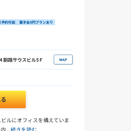
NE予約可能
着手金0円プランあり
1-4 釧路サウスビル5Ｆ
MAP
見る
スビルにオフィスを構えていま
ル内
...続きを読む