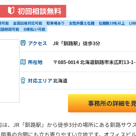
初回相談無料
談可能
全国出張対応可能
駐車場あり
女性弁護士在籍
在籍数10名以上
LI
電話相談可能
分割払い可能
アクセス
JR「釧路駅」徒歩3分
所在地
〒085-0014 北海道釧路市末広町13-
対応エリア
北海道
事務所の詳細を
店は、JR「釧路駅」から徒歩3分の場所にある釧路サウ
や用事の合間にも立ち寄りやすい立地です。オフィスビ