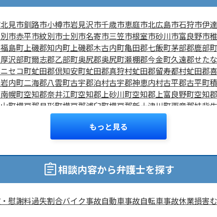
市
北見市
釧路市
小樽市
岩見沢市
千歳市
恵庭市
北広島市
石狩市
伊
芦別市
赤平市
紋別市
士別市
名寄市
三笠市
根室市
砂川市
富良野市
郡福島町
上磯郡知内町
上磯郡木古内町
亀田郡七飯町
茅部郡鹿部
郡厚沢部町
爾志郡乙部町
奥尻郡奥尻町
瀬棚郡今金町
久遠郡せた
郡ニセコ町
虻田郡倶知安町
虻田郡真狩村
虻田郡留寿都村
虻田郡
郡岩内町
二海郡八雲町
古宇郡泊村
古宇郡神恵内村
古平郡古平町
郡南幌町
空知郡奈井江町
空知郡上砂川町
空知郡上富良野町
空知
栗山町
樺戸郡月形町
樺戸郡浦臼町
樺戸郡新十津川町
雨竜郡妹背
占冠村
勇払郡厚真町
勇払郡安平町
勇払郡むかわ町
上川郡東神楽
もっと見る
上川町
上川郡東川町
上川郡美瑛町
上川郡和寒町
上川郡剣淵町
上
美深町
中川郡音威子府村
中川郡中川町
中川郡幕別町
中川郡池田
苫前町
苫前郡羽幌町
苫前郡初山別村
天塩郡遠別町
天塩郡天塩町
郡中頓別町
枝幸郡枝幸町
礼文郡礼文町
利尻郡利尻町
利尻郡利尻
相談内容から弁護士を探す
清里町
斜里郡小清水町
常呂郡訓子府町
常呂郡置戸町
常呂郡佐呂
西興部村
紋別郡雄武町
有珠郡壮瞥町
白老郡白老町
沙流郡日高町
えりも町
日高郡新ひだか町
河東郡音更町
河東郡士幌町
河東郡上
償・慰謝料
過失割合
バイク事故
自動車事故
自転車事故
休業損害
郡大樹町
広尾郡広尾町
足寄郡足寄町
足寄郡陸別町
十勝郡浦幌町