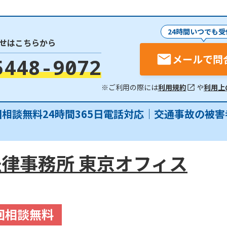
24時間いつでも受
せはこちらから
メールで問
5448-9072
※ご利用の際には
利用規約
や
利用上
回相談無料24時間365日電話対応｜交通事故の被
律事務所 東京オフィス
回相談無料