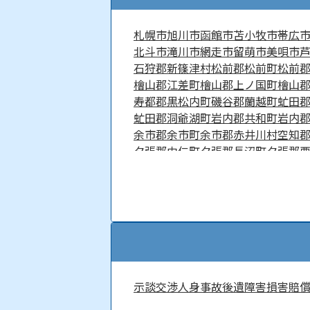
札幌市
旭川市
函館市
苫小牧市
帯広
北斗市
滝川市
網走市
留萌市
美唄市
石狩郡新篠津村
松前郡松前町
松前
檜山郡江差町
檜山郡上ノ国町
檜山
寿都郡黒松内町
磯谷郡蘭越町
虻田
虻田郡洞爺湖町
岩内郡共和町
岩内
余市郡余市町
余市郡赤井川村
空知
夕張郡由仁町
夕張郡長沼町
夕張郡
雨竜郡北竜町
雨竜郡沼田町
勇払郡
上川郡比布町
上川郡愛別町
上川郡
上川郡清水町
中川郡本別町
中川郡
増毛郡増毛町
留萌郡小平町
苫前郡
宗谷郡猿払村
枝幸郡浜頓別町
枝幸
網走郡大空町
斜里郡斜里町
斜里郡
紋別郡滝上町
紋別郡興部町
紋別郡
浦河郡浦河町
様似郡様似町
幌泉郡
示談交渉
人身事故
後遺障害
損害賠
河西郡中札内村
河西郡更別村
広尾