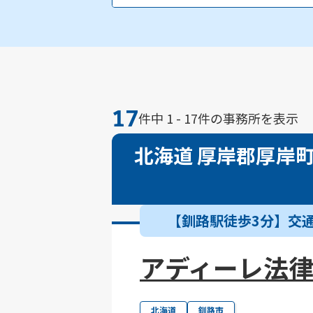
厚岸郡浜中町
川上郡標茶町
川上郡
17
件中 1 - 17件の事務所を表示
北海道 厚岸郡厚岸
【釧路駅徒歩3分】交
アディーレ法
北海道
釧路市