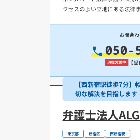
クセスのよい立地にある法律事
お問合わ
050-
【受付
現在営業中
【西新宿駅徒歩7分】
切な解決を目指します
弁護士法人ALG&
東京都
新宿区
西新宿駅