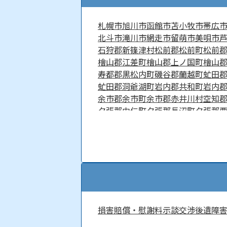
札幌市
旭川市
函館市
苫小牧市
帯広
北斗市
滝川市
網走市
留萌市
美唄市
石狩郡新篠津村
松前郡松前町
松前
檜山郡江差町
檜山郡上ノ国町
檜山
寿都郡黒松内町
磯谷郡蘭越町
虻田
虻田郡洞爺湖町
岩内郡共和町
岩内
余市郡余市町
余市郡赤井川村
空知
夕張郡由仁町
夕張郡長沼町
夕張郡
雨竜郡北竜町
雨竜郡沼田町
勇払郡
上川郡比布町
上川郡愛別町
上川郡
上川郡清水町
中川郡本別町
中川郡
増毛郡増毛町
留萌郡小平町
苫前郡
宗谷郡猿払村
枝幸郡浜頓別町
枝幸
網走郡大空町
斜里郡斜里町
斜里郡
紋別郡滝上町
紋別郡興部町
紋別郡
浦河郡浦河町
様似郡様似町
幌泉郡
損害賠償・慰謝料
示談交渉
後遺障
河西郡中札内村
河西郡更別村
広尾