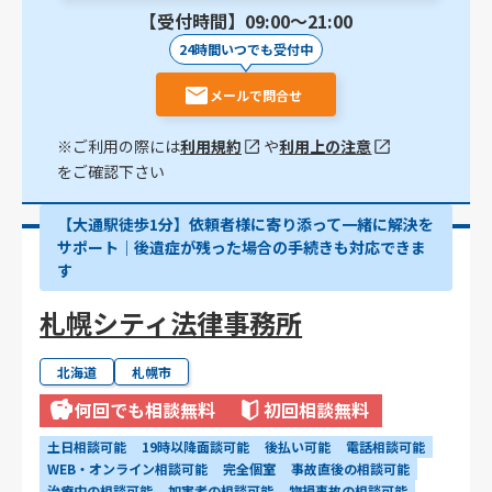
【受付時間】09:00〜21:00
24時間いつでも受付中
メールで問合せ
※ご利用の際には
利用規約
や
利用上の注意
をご確認下さい
【大通駅徒歩1分】依頼者様に寄り添って一緒に解決を
サポート｜後遺症が残った場合の手続きも対応できま
す
札幌シティ法律事務所
北海道
札幌市
何回でも相談無料
初回相談無料
土日相談可能
19時以降面談可能
後払い可能
電話相談可能
WEB・オンライン相談可能
完全個室
事故直後の相談可能
治療中の相談可能
加害者の相談可能
物損事故の相談可能