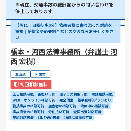
※現在、交通事故の羅針盤からの問い合わせを
停止しております
【西11丁目駅徒歩5分】依頼者様に寄り添った対応を
重視｜賠償金や過失割合などの交渉ならお任せくださ
い
橋本・河西法律事務所（弁護士 河
西 宏樹）
北海道
札幌市
初回相談無料
土日相談可能
後払い可能
法テラス利用可能
電話相談可能
WEB・オンライン相談可能
完全個室
着手金0円プランあり
物損事故の相談可能
加害者の相談可能
治療中の相談可能
事故直後の相談可能
分割払い可能
全国出張対応可能
英語対応可能
LINE予約可能
19時以降面談可能