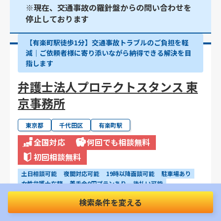
※現在、交通事故の羅針盤からの問い合わせを
停止しております
【有楽町駅徒歩1分】交通事故トラブルのご負担を軽
減｜ご依頼者様に寄り添いながら納得できる解決を目
指します
弁護士法人プロテクトスタンス 東
京事務所
東京都
千代田区
有楽町駅
全国対応
何回でも相談無料
初回相談無料
土日相談可能
夜間対応可能
19時以降面談可能
駐車場あり
女性弁護士在籍
着手金0円プランあり
後払い可能
電話相談可能
WEB・オンライン相談可能
完全個室
検索条件を変える
事故直後の相談可能
治療中の相談可能
物損事故の相談可能