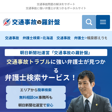
交通事故問題の解決をサポート
交通事故に強い弁護士が見つかるポータルサイト
>
>
交通事故 弁護士検索
北海道 交通事故 弁護士
幌泉郡えりも町
朝日新聞社運営「交通事故の羅針盤」
交通事故トラブル
に強い弁護士が見つか
る
弁護士検索サービス！
エリアから
簡単検索
無料相談OK
事務所も
朝日新聞社運営で
安心