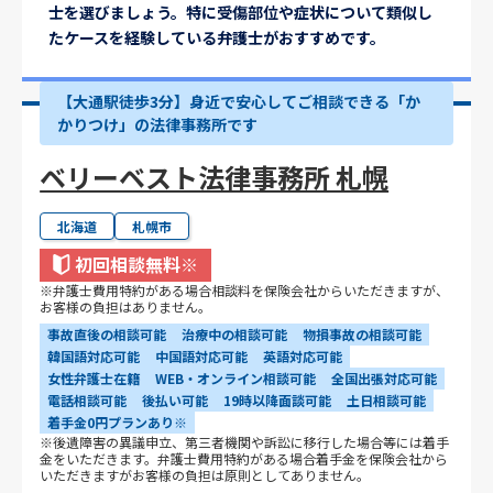
士を選びましょう。特に受傷部位や症状について類似し
たケースを経験している弁護士がおすすめです。
【大通駅徒歩3分】身近で安心してご相談できる「か
かりつけ」の法律事務所です
ベリーベスト法律事務所 札幌
北海道
札幌市
初回相談無料
※
※弁護士費用特約がある場合相談料を保険会社からいただきますが、
お客様の負担はありません。
事故直後の相談可能
治療中の相談可能
物損事故の相談可能
韓国語対応可能
中国語対応可能
英語対応可能
女性弁護士在籍
WEB・オンライン相談可能
全国出張対応可能
電話相談可能
後払い可能
19時以降面談可能
土日相談可能
着手金0円プランあり※
※後遺障害の異議申立、第三者機関や訴訟に移行した場合等には着手
金をいただきます。弁護士費用特約がある場合着手金を保険会社から
いただきますがお客様の負担は原則としてありません。