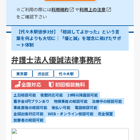
※ご利用の際には
利用規約
や
利用上の注意
をご確認下さい
【代々木駅徒歩3分】「相談してよかった」という言
葉を何よりも大切に｜「優と誠」を理念に掲げたサポ
ート体制
弁護士法人優誠法律事務所
東京都
渋谷区
代々木駅
全国対応
初回相談無料
土日相談可能
夜間対応可能
19時以降面談可能
着手金0円プランあり
物損事故の相談可能
治療中の相談可能
事故直後の相談可能
後払い可能
電話相談可能
全国出張対応可能
WEB・オンライン相談可能
完全個室
加害者の相談可能