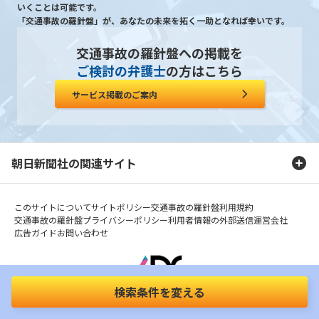
いくことは可能です。
「交通事故の羅針盤」が、あなたの未来を拓く一助となれば幸いです。
交通事故の羅針盤への掲載を
ご検討の弁護士
の方はこちら
サービス掲載のご案内
朝日新聞社の関連サイト
このサイトについて
サイトポリシー
交通事故の羅針盤利用規約
交通事故の羅針盤プライバシーポリシー
利用者情報の外部送信
運営会社
広告ガイド
お問い合わせ
検索条件を変える
Copyright© The Asahi Shimbun Company. All Rights Reserved.