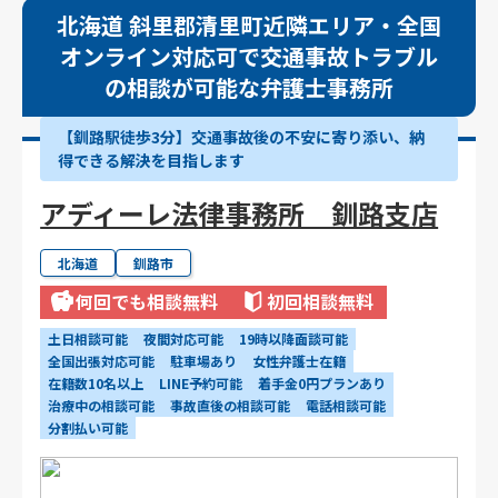
北海道 斜里郡清里町近隣エリア・全国
オンライン対応可で交通事故トラブル
の相談が可能な弁護士事務所
【釧路駅徒歩3分】交通事故後の不安に寄り添い、納
得できる解決を目指します
アディーレ法律事務所 釧路支店
北海道
釧路市
何回でも相談無料
初回相談無料
土日相談可能
夜間対応可能
19時以降面談可能
全国出張対応可能
駐車場あり
女性弁護士在籍
在籍数10名以上
LINE予約可能
着手金0円プランあり
治療中の相談可能
事故直後の相談可能
電話相談可能
分割払い可能