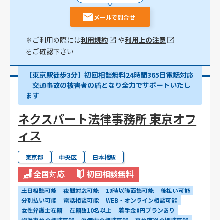
メールで問合せ
※ご利用の際には
利用規約
や
利用上の注意
をご確認下さい
【東京駅徒歩3分】初回相談無料24時間365日電話対応
｜交通事故の被害者の盾となり全力でサポートいたし
ます
ネクスパート法律事務所 東京オフ
ィス
東京都
中央区
日本橋駅
全国対応
初回相談無料
土日相談可能
夜間対応可能
19時以降面談可能
後払い可能
分割払い可能
電話相談可能
WEB・オンライン相談可能
女性弁護士在籍
在籍数10名以上
着手金0円プランあり
物損事故の相談可能
治療中の相談可能
事故直後の相談可能