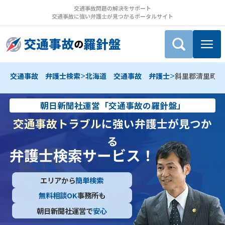
交通事故問題の解決をサポート
交通事故に強い弁護士が見つかるポータルサイト
>
>
交通事故 弁護士検索
北海道 交通事故 弁護士
斜里郡清里町 
朝日新聞社運営「交通事故の羅針盤」
交通事故トラブル
に強い弁護士が見つか
る
弁護士検索サービス！
エリアから
簡単検索
無料相談OK
事務所も
朝日新聞社運営で
安心