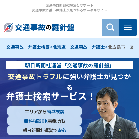
交通事故問題の解決をサポート
交通事故に強い弁護士が見つかるポータルサイト
>
>
交通事故 弁護士検索
北海道 交通事故 弁護士
北広島市 交通
朝日新聞社運営「交通事故の羅針盤」
交通事故トラブル
に強い弁護士が見つか
る
弁護士検索サービス！
エリアから
簡単検索
無料相談OK
事務所も
朝日新聞社運営で
安心