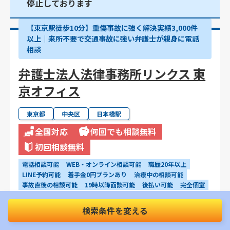
停止しております
【東京駅徒歩10分】重傷事故に強く解決実績3,000件
以上│来所不要で交通事故に強い弁護士が親身に電話
相談
弁護士法人法律事務所リンクス 東
京オフィス
東京都
中央区
日本橋駅
全国対応
何回でも相談無料
初回相談無料
電話相談可能
WEB・オンライン相談可能
職歴20年以上
LINE予約可能
着手金0円プランあり
治療中の相談可能
事故直後の相談可能
19時以降面談可能
後払い可能
完全個室
検索条件を変える