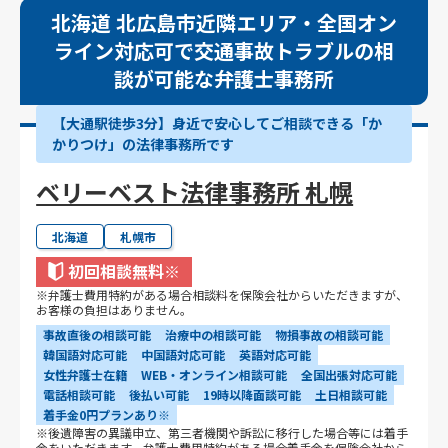
北海道 北広島市近隣エリア・全国オン
ライン対応可で交通事故トラブルの相
談が可能な弁護士事務所
【大通駅徒歩3分】身近で安心してご相談できる「か
かりつけ」の法律事務所です
ベリーベスト法律事務所 札幌
北海道
札幌市
初回相談無料
※
※弁護士費用特約がある場合相談料を保険会社からいただきますが、
お客様の負担はありません。
事故直後の相談可能
治療中の相談可能
物損事故の相談可能
韓国語対応可能
中国語対応可能
英語対応可能
女性弁護士在籍
WEB・オンライン相談可能
全国出張対応可能
電話相談可能
後払い可能
19時以降面談可能
土日相談可能
着手金0円プランあり※
※後遺障害の異議申立、第三者機関や訴訟に移行した場合等には着手
金をいただきます。弁護士費用特約がある場合着手金を保険会社から