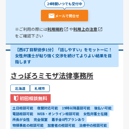
24時間いつでも受付中
メールで問合せ
※ご利用の際には
利用規約
や
利用上の注意
をご確認下さい
【西8丁目駅徒歩1分】「話しやすい」をモットーに！
女性弁護士が粘り強く交渉を続けてよりよい結果を目
指します
さっぽろミモザ法律事務所
北海道
札幌市
初回相談無料
土日相談可能
夜間対応可能
19時以降面談可能
後払い可能
電話相談可能
WEB・オンライン相談可能
女性弁護士在籍
所長が女性
完全個室
着手金0円プランあり
物損事故の相談可能
加害者の相談可能
治療中の相談可能