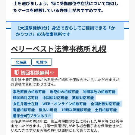
士を選びましょう。特に受傷部位や症状について類似し
たケースを経験している弁護士がおすすめです。
【大通駅徒歩3分】身近で安心してご相談できる「か
かりつけ」の法律事務所です
ベリーベスト法律事務所 札幌
北海道
札幌市
初回相談無料
※
※弁護士費用特約がある場合相談料を保険会社からいただきますが、
お客様の負担はありません。
事故直後の相談可能
治療中の相談可能
物損事故の相談可能
韓国語対応可能
中国語対応可能
英語対応可能
女性弁護士在籍
WEB・オンライン相談可能
全国出張対応可能
電話相談可能
後払い可能
19時以降面談可能
土日相談可能
着手金0円プランあり※
※後遺障害の異議申立、第三者機関や訴訟に移行した場合等には着手
金をいただきます。弁護士費用特約がある場合着手金を保険会社から
いただきますがお客様の負担は原則としてありません。