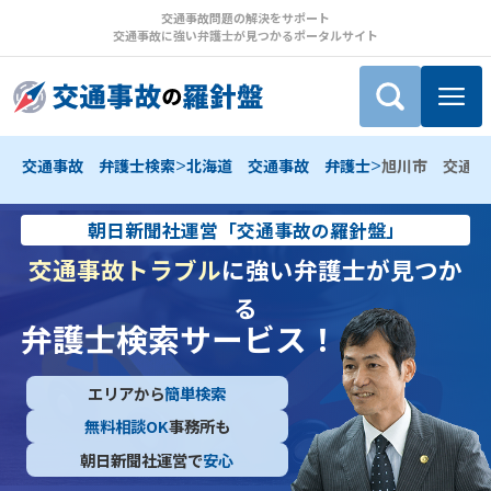
交通事故問題の解決をサポート
交通事故に強い弁護士が見つかるポータルサイト
>
>
交通事故 弁護士検索
北海道 交通事故 弁護士
旭川市 交通事
朝日新聞社運営「交通事故の羅針盤」
交通事故トラブル
に強い弁護士が見つか
る
弁護士検索サービス！
エリアから
簡単検索
無料相談OK
事務所も
朝日新聞社運営で
安心