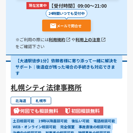
【受付時間】09:00〜21:00
現在営業中
24時間いつでも受付中
メールで問合せ
※ご利用の際には
利用規約
や
利用上の注意
をご確認下さい
【大通駅徒歩1分】依頼者様に寄り添って一緒に解決を
サポート｜後遺症が残った場合の手続きも対応できま
す
札幌シティ法律事務所
北海道
札幌市
何回でも相談無料
初回相談無料
土日相談可能
19時以降面談可能
後払い可能
電話相談可能
WEB・オンライン相談可能
完全個室
事故直後の相談可能
治療中の相談可能
加害者の相談可能
物損事故の相談可能