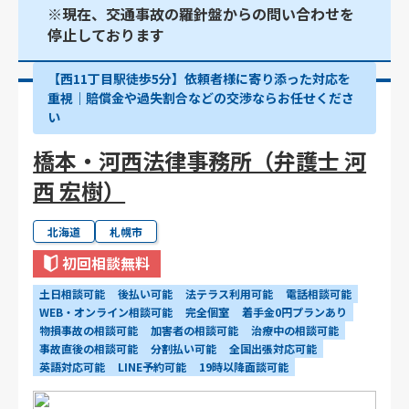
※現在、交通事故の羅針盤からの問い合わせを
停止しております
【西11丁目駅徒歩5分】依頼者様に寄り添った対応を
重視｜賠償金や過失割合などの交渉ならお任せくださ
い
橋本・河西法律事務所（弁護士 河
西 宏樹）
北海道
札幌市
初回相談無料
土日相談可能
後払い可能
法テラス利用可能
電話相談可能
WEB・オンライン相談可能
完全個室
着手金0円プランあり
物損事故の相談可能
加害者の相談可能
治療中の相談可能
事故直後の相談可能
分割払い可能
全国出張対応可能
英語対応可能
LINE予約可能
19時以降面談可能