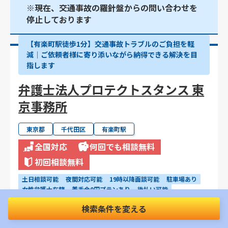
※現在、交通事故の羅針盤からの問い合わせを
停止しております
【有楽町駅徒歩1分】交通事故トラブルのご負担を軽
減｜ご依頼者様に寄り添いながら納得できる解決を目
指します
弁護士法人プロテクトスタンス 東
京事務所
東京都
千代田区
有楽町駅
全国対応
何回でも相談無料
初回相談無料
土日相談可能
夜間対応可能
19時以降面談可能
駐車場あり
女性弁護士在籍
着手金0円プランあり
後払い可能
電話相談可能
WEB・オンライン相談可能
完全個室
検索条件を変える
事故直後の相談可能
治療中の相談可能
物損事故の相談可能