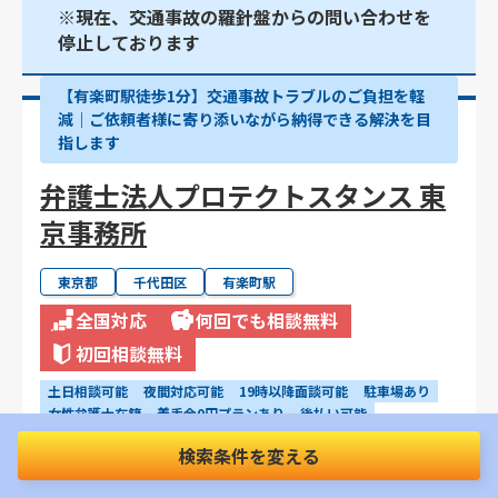
※現在、交通事故の羅針盤からの問い合わせを
停止しております
【有楽町駅徒歩1分】交通事故トラブルのご負担を軽
減｜ご依頼者様に寄り添いながら納得できる解決を目
指します
弁護士法人プロテクトスタンス 東
京事務所
東京都
千代田区
有楽町駅
全国対応
何回でも相談無料
初回相談無料
土日相談可能
夜間対応可能
19時以降面談可能
駐車場あり
女性弁護士在籍
着手金0円プランあり
後払い可能
電話相談可能
WEB・オンライン相談可能
完全個室
検索条件を変える
事故直後の相談可能
治療中の相談可能
物損事故の相談可能