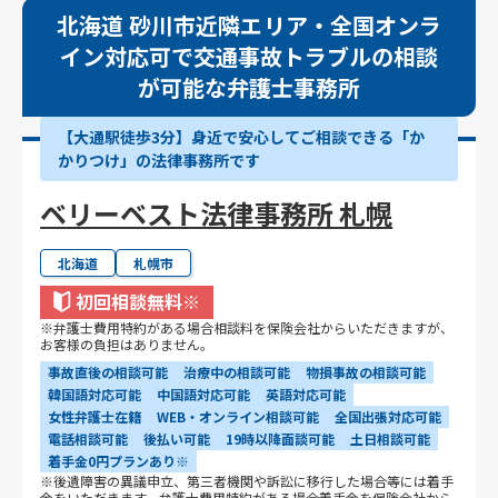
北海道 砂川市近隣エリア・全国オンラ
イン対応可で交通事故トラブルの相談
が可能な弁護士事務所
【大通駅徒歩3分】身近で安心してご相談できる「か
かりつけ」の法律事務所です
ベリーベスト法律事務所 札幌
北海道
札幌市
初回相談無料
※
※弁護士費用特約がある場合相談料を保険会社からいただきますが、
お客様の負担はありません。
事故直後の相談可能
治療中の相談可能
物損事故の相談可能
韓国語対応可能
中国語対応可能
英語対応可能
女性弁護士在籍
WEB・オンライン相談可能
全国出張対応可能
電話相談可能
後払い可能
19時以降面談可能
土日相談可能
着手金0円プランあり※
※後遺障害の異議申立、第三者機関や訴訟に移行した場合等には着手
金をいただきます。弁護士費用特約がある場合着手金を保険会社から