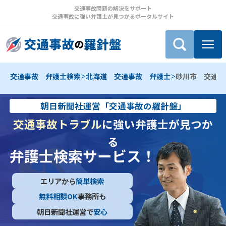
交通事故問題の解決をサポート
交通事故に強い弁護士が見つかるポータルサイト
>
>
交通事故 弁護士検索
北海道 交通事故 弁護士
砂川市 交通事
朝日新聞社運営「交通事故の羅針盤」
交通事故トラブル
に強い弁護士が見つか
る
弁護士検索サービス！
エリアから
簡単検索
無料相談OK
事務所も
朝日新聞社運営で
安心