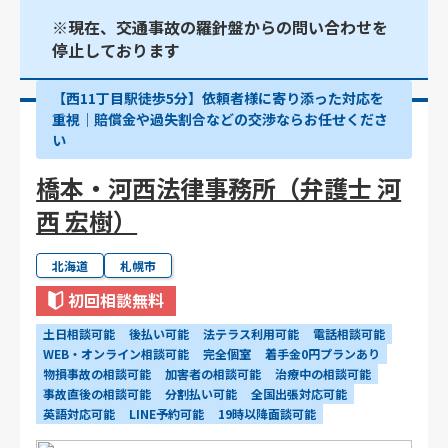
※現在、交通事故の羅針盤からの問い合わせを
停止しております
【西11丁目駅徒歩5分】依頼者様に寄り添った対応を
重視｜賠償金や過失割合などの交渉ならお任せくださ
い
橋本・河西法律事務所（弁護士 河
西 宏樹）
北海道
札幌市
初回相談無料
土日相談可能
後払い可能
法テラス利用可能
電話相談可能
WEB・オンライン相談可能
完全個室
着手金0円プランあり
物損事故の相談可能
加害者の相談可能
治療中の相談可能
事故直後の相談可能
分割払い可能
全国出張対応可能
英語対応可能
LINE予約可能
19時以降面談可能