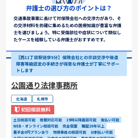
弁護士の選び方のポイントは？
交通事故事案に長けて対保険会社への交渉力があり、そ
の交渉材料を的確に集めるための医療知識が豊富な弁護
士を選びましょう。特に受傷部位や症状について類似し
たケースを経験している弁護士がおすすめです。
【西11丁目駅徒歩5分】保険会社との示談交渉や後遺
障害等級認定の手続きが得意な弁護士が丁寧にサポー
トします
公園通り法律事務所
北海道
札幌市
初回相談無料
土日相談可能
夜間対応可能
19時以降面談可能
後払い可能
WEB・オンライン相談可能
完全個室
職歴20年以上
着手金0円プランあり
物損事故の相談可能
分割払い可能