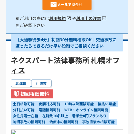
メールで問合せ
※ご利用の際には
利用規約
や
利用上の注意
をご確認下さい
【大通駅徒歩4分】初回30分無料相談OK｜交通事故に
遭ったらできるだけ早い段階でご相談ください
ネクスパート法律事務所 札幌オフ
ィス
北海道
札幌市
初回相談無料
土日相談可能
夜間対応可能
19時以降面談可能
後払い可能
分割払い可能
電話相談可能
WEB・オンライン相談可能
女性弁護士在籍
在籍数10名以上
着手金0円プランあり
物損事故の相談可能
治療中の相談可能
事故直後の相談可能