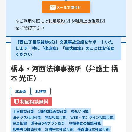
メールで問合せ
※ご利用の際には
利用規約
や
利用上の注意
をご確認下さい
【西11丁目駅徒歩5分】交通事故全般をサポートいた
します｜特に「後遺症」「症状固定」のことはお任せ
ください
橋本・河西法律事務所（弁護士 橋
本 光正）
北海道
札幌市
初回相談無料
土日相談可能
19時以降面談可能
後払い可能
法テラス利用可能
電話相談可能
WEB・オンライン相談可能
完全個室
着手金0円プランあり
物損事故の相談可能
加害者の相談可能
治療中の相談可能
事故直後の相談可能