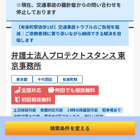
※現在、交通事故の羅針盤からの問い合わせを
停止しております
【有楽町駅徒歩1分】交通事故トラブルのご負担を軽
減｜ご依頼者様に寄り添いながら納得できる解決を目
指します
弁護士法人プロテクトスタンス 東
京事務所
東京都
千代田区
有楽町駅
全国対応
何回でも相談無料
初回相談無料
土日相談可能
夜間対応可能
19時以降面談可能
駐車場あり
女性弁護士在籍
着手金0円プランあり
後払い可能
電話相談可能
WEB・オンライン相談可能
完全個室
検索条件を変える
事故直後の相談可能
治療中の相談可能
物損事故の相談可能