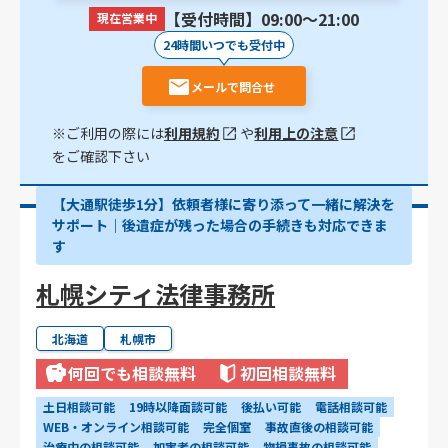
【受付時間】09:00〜21:00
現在営業中
24時間いつでも受付中
メールで問合せ
※ご利用の際には
利用規約
や
利用上の注意
をご確認下さい
【大通駅徒歩1分】依頼者様に寄り添って一緒に解決を
サポート｜後遺症が残った場合の手続きも対応できま
す
札幌シティ法律事務所
北海道
札幌市
何回でも相談無料
初回相談無料
土日相談可能
19時以降面談可能
後払い可能
電話相談可能
WEB・オンライン相談可能
完全個室
事故直後の相談可能
治療中の相談可能
加害者の相談可能
物損事故の相談可能