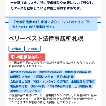
士を選びましょう。特に受傷部位や症状について類似し
たケースを経験している弁護士がおすすめです。
【大通駅徒歩3分】身近で安心してご相談できる「か
かりつけ」の法律事務所です
ベリーベスト法律事務所 札幌
北海道
札幌市
初回相談無料
※
※弁護士費用特約がある場合相談料を保険会社からいただきますが、
お客様の負担はありません。
事故直後の相談可能
治療中の相談可能
物損事故の相談可能
韓国語対応可能
中国語対応可能
英語対応可能
女性弁護士在籍
WEB・オンライン相談可能
全国出張対応可能
電話相談可能
後払い可能
19時以降面談可能
土日相談可能
着手金0円プランあり※
※後遺障害の異議申立、第三者機関や訴訟に移行した場合等には着手
金をいただきます。弁護士費用特約がある場合着手金を保険会社から
いただきますがお客様の負担は原則としてありません。