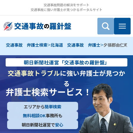
交通事故問題の解決をサポート
交通事故に強い弁護士が見つかるポータルサイト
>
>
交通事故 弁護士検索
北海道 交通事故 弁護士
夕張郡由仁町 
朝日新聞社運営「交通事故の羅針盤」
交通事故トラブル
に強い弁護士が見つか
る
弁護士検索サービス！
エリアから
簡単検索
無料相談OK
事務所も
朝日新聞社運営で
安心