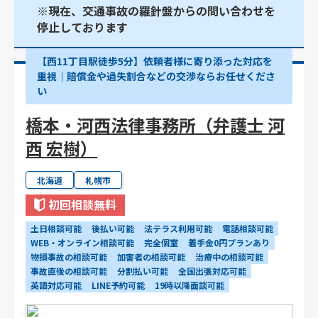
※現在、交通事故の羅針盤からの問い合わせを
停止しております
【西11丁目駅徒歩5分】依頼者様に寄り添った対応を
重視｜賠償金や過失割合などの交渉ならお任せくださ
い
橋本・河西法律事務所（弁護士 河
西 宏樹）
北海道
札幌市
初回相談無料
土日相談可能
後払い可能
法テラス利用可能
電話相談可能
WEB・オンライン相談可能
完全個室
着手金0円プランあり
物損事故の相談可能
加害者の相談可能
治療中の相談可能
事故直後の相談可能
分割払い可能
全国出張対応可能
英語対応可能
LINE予約可能
19時以降面談可能