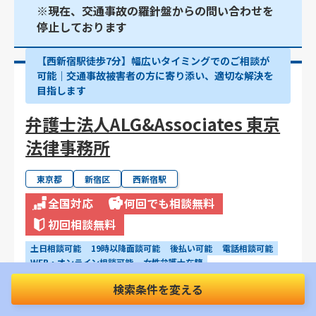
※現在、交通事故の羅針盤からの問い合わせを
停止しております
【西新宿駅徒歩7分】幅広いタイミングでのご相談が
可能｜交通事故被害者の方に寄り添い、適切な解決を
目指します
弁護士法人ALG&Associates 東京
法律事務所
東京都
新宿区
西新宿駅
全国対応
何回でも相談無料
初回相談無料
土日相談可能
19時以降面談可能
後払い可能
電話相談可能
WEB・オンライン相談可能
女性弁護士在籍
事故直後の相談可能
治療中の相談可能
物損事故の相談可能
検索条件を変える
着手金0円プランあり