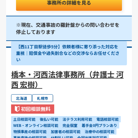
事務所の詳細を見る
※現在、交通事故の羅針盤からの問い合わせを
停止しております
【西11丁目駅徒歩5分】依頼者様に寄り添った対応を
重視｜賠償金や過失割合などの交渉ならお任せくださ
い
橋本・河西法律事務所（弁護士 河
西 宏樹）
北海道
札幌市
初回相談無料
土日相談可能
後払い可能
法テラス利用可能
電話相談可能
WEB・オンライン相談可能
完全個室
着手金0円プランあり
物損事故の相談可能
加害者の相談可能
治療中の相談可能
事故直後の相談可能
分割払い可能
全国出張対応可能