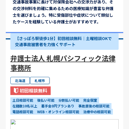
交通事故事案に長けて対保険会社への交渉力があり、そ
の交渉材料を的確に集めるための医療知識が豊富な弁護
士を選びましょう。特に受傷部位や症状について類似し
たケースを経験している弁護士がおすすめです。
【さっぽろ駅徒歩1分】初回相談無料｜土曜相談OKで
交通事故被害者を力強くサポート
弁護士法人 札幌パシフィック法律
事務所
北海道
札幌市
初回相談無料
土日相談可能
後払い可能
分割払い可能
完全個室
在籍数10名以上
着手金0円プランあり
事故直後の相談可能
電話相談可能
WEB・オンライン相談可能
治療中の相談可能