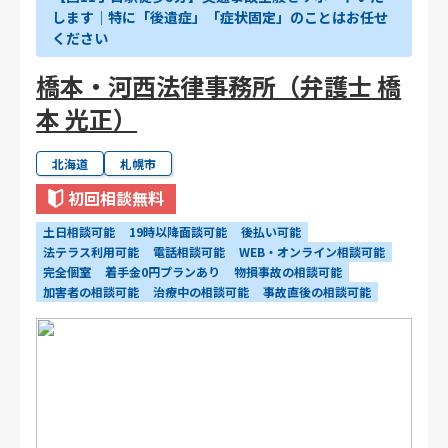
します｜特に「後遺症」「症状固定」のことはお任せ
ください
橋本・河西法律事務所（弁護士 橋
本 光正）
北海道
札幌市
初回相談無料
土日相談可能
19時以降面談可能
後払い可能
法テラス利用可能
電話相談可能
WEB・オンライン相談可能
完全個室
着手金0円プランあり
物損事故の相談可能
加害者の相談可能
治療中の相談可能
事故直後の相談可能