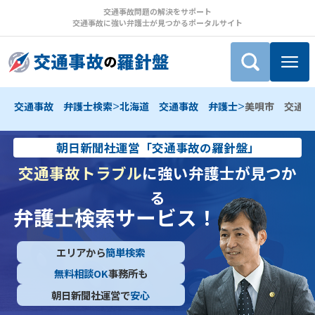
交通事故問題の解決をサポート
交通事故に強い弁護士が見つかるポータルサイト
>
>
交通事故 弁護士検索
北海道 交通事故 弁護士
美唄市 交通事
朝日新聞社運営「交通事故の羅針盤」
交通事故トラブル
に強い弁護士が見つか
る
弁護士検索サービス！
エリアから
簡単検索
無料相談OK
事務所も
朝日新聞社運営で
安心