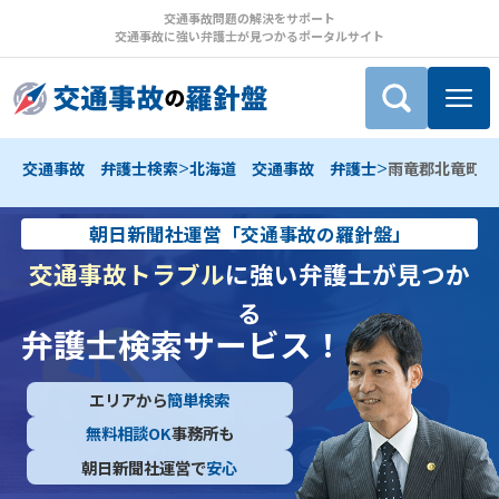
交通事故問題の解決をサポート
交通事故に強い弁護士が見つかるポータルサイト
>
>
交通事故 弁護士検索
北海道 交通事故 弁護士
雨竜郡北竜町 
朝日新聞社運営「交通事故の羅針盤」
交通事故トラブル
に強い弁護士が見つか
る
弁護士検索サービス！
エリアから
簡単検索
無料相談OK
事務所も
朝日新聞社運営で
安心