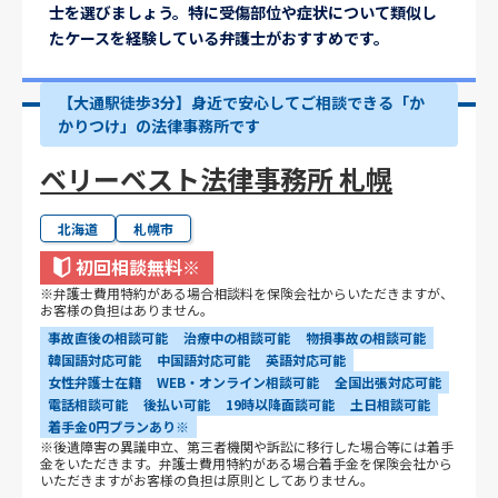
士を選びましょう。特に受傷部位や症状について類似し
たケースを経験している弁護士がおすすめです。
【大通駅徒歩3分】身近で安心してご相談できる「か
かりつけ」の法律事務所です
ベリーベスト法律事務所 札幌
北海道
札幌市
初回相談無料
※
※弁護士費用特約がある場合相談料を保険会社からいただきますが、
お客様の負担はありません。
事故直後の相談可能
治療中の相談可能
物損事故の相談可能
韓国語対応可能
中国語対応可能
英語対応可能
女性弁護士在籍
WEB・オンライン相談可能
全国出張対応可能
電話相談可能
後払い可能
19時以降面談可能
土日相談可能
着手金0円プランあり※
※後遺障害の異議申立、第三者機関や訴訟に移行した場合等には着手
金をいただきます。弁護士費用特約がある場合着手金を保険会社から
いただきますがお客様の負担は原則としてありません。