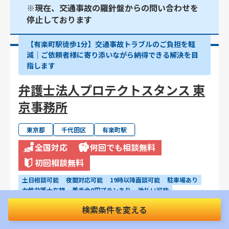
※現在、交通事故の羅針盤からの問い合わせを
停止しております
【有楽町駅徒歩1分】交通事故トラブルのご負担を軽
減｜ご依頼者様に寄り添いながら納得できる解決を目
指します
弁護士法人プロテクトスタンス 東
京事務所
東京都
千代田区
有楽町駅
全国対応
何回でも相談無料
初回相談無料
土日相談可能
夜間対応可能
19時以降面談可能
駐車場あり
女性弁護士在籍
着手金0円プランあり
後払い可能
電話相談可能
WEB・オンライン相談可能
完全個室
検索条件を変える
事故直後の相談可能
治療中の相談可能
物損事故の相談可能