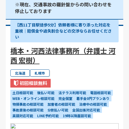
※現在、交通事故の羅針盤からの問い合わせを
停止しております
【西11丁目駅徒歩5分】依頼者様に寄り添った対応を
重視｜賠償金や過失割合などの交渉ならお任せくださ
い
橋本・河西法律事務所（弁護士 河
西 宏樹）
北海道
札幌市
初回相談無料
土日相談可能
後払い可能
法テラス利用可能
電話相談可能
WEB・オンライン相談可能
完全個室
着手金0円プランあり
物損事故の相談可能
加害者の相談可能
治療中の相談可能
事故直後の相談可能
分割払い可能
全国出張対応可能
英語対応可能
LINE予約可能
19時以降面談可能