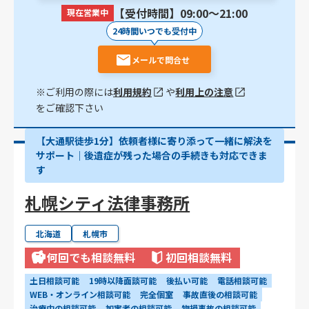
【受付時間】09:00〜21:00
現在営業中
24時間いつでも受付中
メールで問合せ
※ご利用の際には
利用規約
や
利用上の注意
をご確認下さい
【大通駅徒歩1分】依頼者様に寄り添って一緒に解決を
サポート｜後遺症が残った場合の手続きも対応できま
す
札幌シティ法律事務所
北海道
札幌市
何回でも相談無料
初回相談無料
土日相談可能
19時以降面談可能
後払い可能
電話相談可能
WEB・オンライン相談可能
完全個室
事故直後の相談可能
治療中の相談可能
加害者の相談可能
物損事故の相談可能