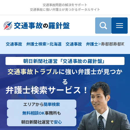
交通事故問題の解決をサポート
交通事故に強い弁護士が見つかるポータルサイト
>
>
交通事故 弁護士検索
北海道 交通事故 弁護士
寿都郡寿都町 
朝日新聞社運営「交通事故の羅針盤」
交通事故トラブル
に強い弁護士が見つか
る
弁護士検索サービス！
エリアから
簡単検索
無料相談OK
事務所も
朝日新聞社運営で
安心