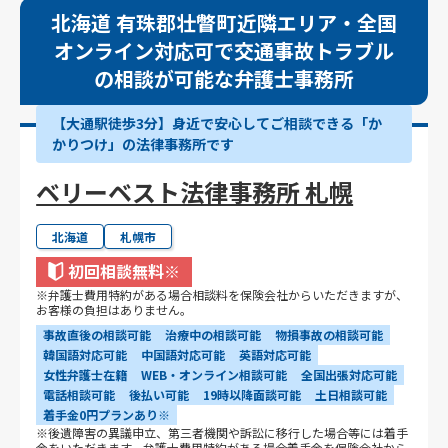
北海道 有珠郡壮瞥町近隣エリア・全国
オンライン対応可で交通事故トラブル
の相談が可能な弁護士事務所
【大通駅徒歩3分】身近で安心してご相談できる「か
かりつけ」の法律事務所です
ベリーベスト法律事務所 札幌
北海道
札幌市
初回相談無料
※
※弁護士費用特約がある場合相談料を保険会社からいただきますが、
お客様の負担はありません。
事故直後の相談可能
治療中の相談可能
物損事故の相談可能
韓国語対応可能
中国語対応可能
英語対応可能
女性弁護士在籍
WEB・オンライン相談可能
全国出張対応可能
電話相談可能
後払い可能
19時以降面談可能
土日相談可能
着手金0円プランあり※
※後遺障害の異議申立、第三者機関や訴訟に移行した場合等には着手
金をいただきます。弁護士費用特約がある場合着手金を保険会社から