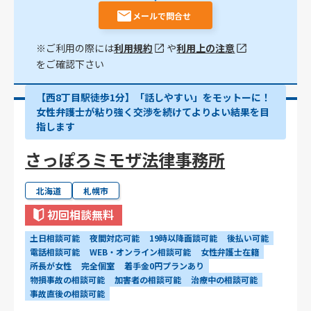
メールで問合せ
※ご利用の際には
利用規約
や
利用上の注意
をご確認下さい
【西8丁目駅徒歩1分】「話しやすい」をモットーに！
女性弁護士が粘り強く交渉を続けてよりよい結果を目
指します
さっぽろミモザ法律事務所
北海道
札幌市
初回相談無料
土日相談可能
夜間対応可能
19時以降面談可能
後払い可能
電話相談可能
WEB・オンライン相談可能
女性弁護士在籍
所長が女性
完全個室
着手金0円プランあり
物損事故の相談可能
加害者の相談可能
治療中の相談可能
事故直後の相談可能