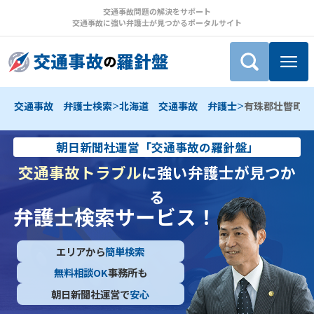
交通事故問題の解決をサポート
交通事故に強い弁護士が見つかるポータルサイト
>
>
交通事故 弁護士検索
北海道 交通事故 弁護士
有珠郡壮瞥町 
朝日新聞社運営「交通事故の羅針盤」
交通事故トラブル
に強い弁護士が見つか
る
弁護士検索サービス！
エリアから
簡単検索
無料相談OK
事務所も
朝日新聞社運営で
安心