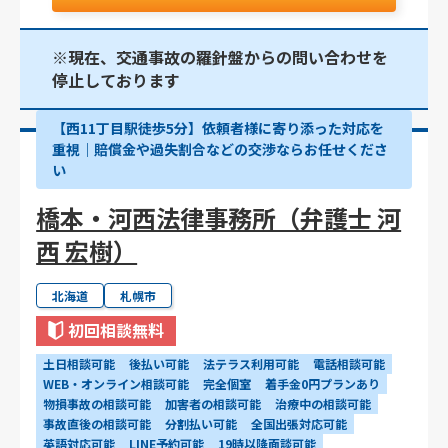
※現在、交通事故の羅針盤からの問い合わせを
停止しております
【西11丁目駅徒歩5分】依頼者様に寄り添った対応を
重視｜賠償金や過失割合などの交渉ならお任せくださ
い
橋本・河西法律事務所（弁護士 河
西 宏樹）
北海道
札幌市
初回相談無料
土日相談可能
後払い可能
法テラス利用可能
電話相談可能
WEB・オンライン相談可能
完全個室
着手金0円プランあり
物損事故の相談可能
加害者の相談可能
治療中の相談可能
事故直後の相談可能
分割払い可能
全国出張対応可能
英語対応可能
LINE予約可能
19時以降面談可能