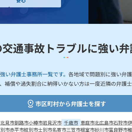
安心
の交通事故トラブルに強い弁
強い弁護士事務所一覧です。
各地域で問題別に強い弁護
、補償や過失割合に納得いかない方は一度近隣の弁護士
市区町村から弁護士を探す
市
北見市
釧路市
小樽市
岩見沢市
千歳市
恵庭市
北広島市
石狩市
芦別市
赤平市
紋別市
士別市
名寄市
三笠市
根室市
砂川市
富良野市