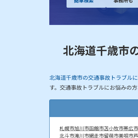
簡単検索
事務所も
北海道千歳市
北海道千歳市の交通事故トラブルに
す。交通事故トラブルにお悩みの方
札幌市
旭川市
函館市
苫小牧市
帯広
北斗市
滝川市
網走市
留萌市
美唄市