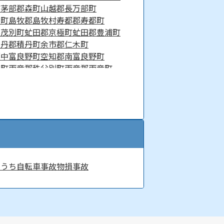
町
茅部郡森町
山越郡長万部町
な町
島牧郡島牧村
寿都郡寿都町
喜茂別町
虻田郡京極町
虻田郡豊浦町
積丹郡積丹町
余市郡仁木町
郡中富良野町
空知郡南富良野町
牛町
雨竜郡秩父別町
雨竜郡雨竜町
町
上川郡鷹栖町
上川郡当麻町
川郡下川町
上川郡新得町
町
中川郡豊頃町
雨竜郡幌加内町
天塩郡豊富町
天塩郡幌延町
富士町
網走郡美幌町
網走郡津別町
間町
紋別郡遠軽町
紋別郡湧別町
沙流郡平取町
新冠郡新冠町
士幌町
河東郡鹿追町
河西郡芽室町
ちうち
自転車事故
物損事故
釧路郡釧路町
厚岸郡厚岸町
町
標津郡標津町
目梨郡羅臼町