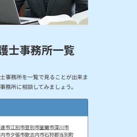
護士事務所一覧
士事務所を一覧で見ることが出来ま
事務所に相談してみましょう。
伊達市
江別市
登別市
室蘭市
深川市
稚内市
夕張市
歌志内市
石狩郡当別町