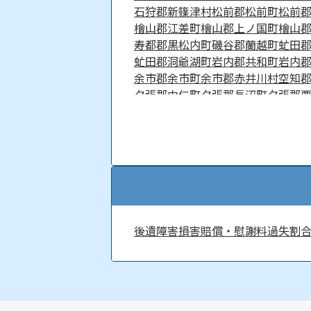
石狩郡新篠津村
松前郡松前町
松前
檜山郡江差町
檜山郡上ノ国町
檜山
寿都郡黒松内町
磯谷郡蘭越町
虻田
虻田郡洞爺湖町
岩内郡共和町
岩内
余市郡余市町
余市郡赤井川村
空知
夕張郡由仁町
夕張郡長沼町
夕張郡
雨竜郡北竜町
雨竜郡沼田町
勇払郡
上川郡比布町
上川郡愛別町
上川郡
上川郡清水町
中川郡本別町
中川郡
増毛郡増毛町
留萌郡小平町
苫前郡
宗谷郡猿払村
枝幸郡浜頓別町
枝幸
網走郡大空町
斜里郡斜里町
斜里郡
紋別郡滝上町
紋別郡興部町
紋別郡
浦河郡浦河町
様似郡様似町
幌泉郡
後遺障害
損害賠償・慰謝料
過失割
河西郡中札内村
河西郡更別村
広尾
厚岸郡浜中町
川上郡標茶町
川上郡