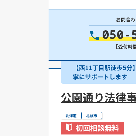
お問合わ
050-
【受付時間】
【西11丁目駅徒歩5
寧にサポートします
公園通り法律
北海道
札幌市
初回相談無料