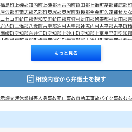
郡福島町
上磯郡知内町
上磯郡木古内町
亀田郡七飯町
茅部郡鹿部
郡厚沢部町
爾志郡乙部町
奥尻郡奥尻町
瀬棚郡今金町
久遠郡せた
郡ニセコ町
虻田郡倶知安町
虻田郡真狩村
虻田郡留寿都村
虻田郡
郡岩内町
二海郡八雲町
古宇郡泊村
古宇郡神恵内村
古平郡古平町
郡南幌町
空知郡奈井江町
空知郡上砂川町
空知郡上富良野町
空知
栗山町
樺戸郡月形町
樺戸郡浦臼町
樺戸郡新十津川町
雨竜郡妹背
占冠村
勇払郡厚真町
勇払郡安平町
勇払郡むかわ町
上川郡東神楽
もっと見る
上川町
上川郡東川町
上川郡美瑛町
上川郡和寒町
上川郡剣淵町
上
美深町
中川郡音威子府村
中川郡中川町
中川郡幕別町
中川郡池田
苫前町
苫前郡羽幌町
苫前郡初山別村
天塩郡遠別町
天塩郡天塩町
郡中頓別町
枝幸郡枝幸町
礼文郡礼文町
利尻郡利尻町
利尻郡利尻
相談内容から弁護士を探す
清里町
斜里郡小清水町
常呂郡訓子府町
常呂郡置戸町
常呂郡佐呂
西興部村
紋別郡雄武町
有珠郡壮瞥町
白老郡白老町
沙流郡日高町
えりも町
日高郡新ひだか町
河東郡音更町
河東郡士幌町
河東郡上
合
示談交渉
休業損害
人身事故
死亡事故
自動車事故
バイク事故
む
郡大樹町
広尾郡広尾町
足寄郡足寄町
足寄郡陸別町
十勝郡浦幌町
弟子屈町
阿寒郡鶴居村
白糠郡白糠町
野付郡別海町
標津郡中標津