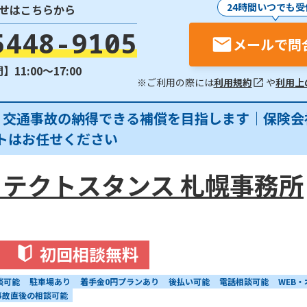
24時間いつでも受
せはこちらから
5448-9105
メールで問
11:00〜17:00
※ご利用の際には
利用規約
や
利用上
】交通事故の納得できる補償を目指します｜保険会
トはお任せください
テクトスタンス 札幌事務所
初回相談無料
談可能
駐車場あり
着手金0円プランあり
後払い可能
電話相談可能
WEB
事故直後の相談可能