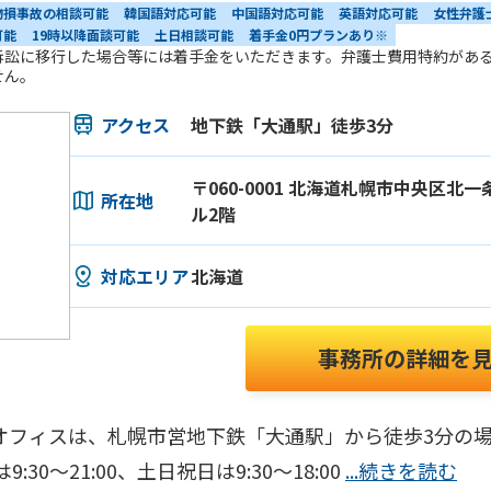
物損事故の相談可能
韓国語対応可能
中国語対応可能
英語対応可能
女性弁護
可能
19時以降面談可能
土日相談可能
着手金0円プランあり※
訴訟に移行した場合等には着手金をいただきます。弁護士費用特約があ
せん。
アクセス
地下鉄「大通駅」徒歩3分
〒060-0001 北海道札幌市中央区北
所在地
ル2階
対応エリア
北海道
事務所の詳細を
オフィスは、札幌市営地下鉄「大通駅」から徒歩3分の
0～21:00、土日祝日は9:30～18:00
...続きを読む