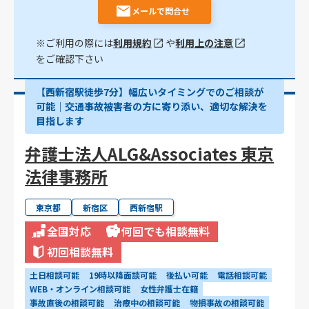
メールで問合せ
※ご利用の際には
利用規約
や
利用上の注意
をご確認下さい
【西新宿駅徒歩7分】幅広いタイミングでのご相談が
可能｜交通事故被害者の方に寄り添い、適切な解決を
目指します
弁護士法人ALG&Associates 東京
法律事務所
東京都
新宿区
西新宿駅
全国対応
何回でも相談無料
初回相談無料
土日相談可能
19時以降面談可能
後払い可能
電話相談可能
WEB・オンライン相談可能
女性弁護士在籍
事故直後の相談可能
治療中の相談可能
物損事故の相談可能