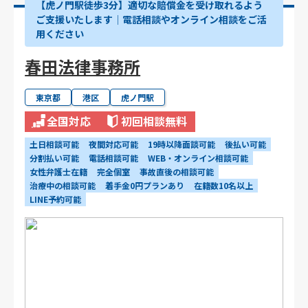
【虎ノ門駅徒歩3分】適切な賠償金を受け取れるよう
ご支援いたします│電話相談やオンライン相談をご活
用ください
春田法律事務所
東京都
港区
虎ノ門駅
全国対応
初回相談無料
土日相談可能
夜間対応可能
19時以降面談可能
後払い可能
分割払い可能
電話相談可能
WEB・オンライン相談可能
女性弁護士在籍
完全個室
事故直後の相談可能
治療中の相談可能
着手金0円プランあり
在籍数10名以上
LINE予約可能