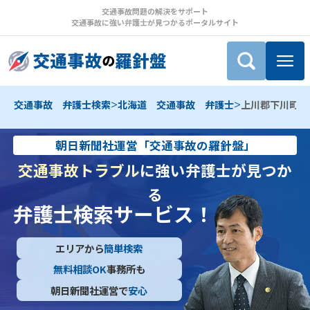
交通事故問題の解決をサポート
交通事故に強い弁護士が見つかるポータルサイト
>
>
交通事故 弁護士検索
北海道 交通事故 弁護士
上川郡下川町 
朝日新聞社運営「交通事故の羅針盤」
交通事故トラブル
に強い弁護士が見つか
る
弁護士検索サービス！
エリアから
簡単検索
無料相談OK
事務所も
朝日新聞社運営で
安心