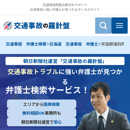
交通事故問題の解決をサポート
交通事故に強い弁護士が見つかるポータルサイト
>
>
交通事故 弁護士検索
北海道 交通事故 弁護士
天塩郡遠別町 
朝日新聞社運営「交通事故の羅針盤」
交通事故トラブル
に強い弁護士が見つか
る
弁護士検索サービス！
エリアから
簡単検索
無料相談OK
事務所も
朝日新聞社運営で
安心