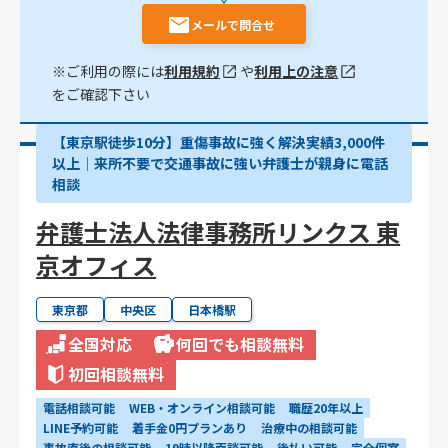
メールで問合せ
※ご利用の際には
利用規約
や
利用上の注意
をご確認下さい
【東京駅徒歩10分】重傷事故に強く解決実績3,000件
以上│来所不要で交通事故に強い弁護士が親身に電話
相談
弁護士法人法律事務所リンクス 東
京オフィス
東京都
中央区
日本橋駅
全国対応
何回でも相談無料
初回相談無料
電話相談可能
WEB・オンライン相談可能
職歴20年以上
LINE予約可能
着手金0円プランあり
治療中の相談可能
事故直後の相談可能
19時以降面談可能
後払い可能
完全個室