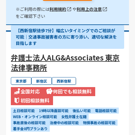
※ご利用の際には
利用規約
や
利用上の注意
をご確認下さい
【西新宿駅徒歩7分】幅広いタイミングでのご相談が
可能｜交通事故被害者の方に寄り添い、適切な解決を
目指します
弁護士法人ALG&Associates 東京
法律事務所
東京都
新宿区
西新宿駅
全国対応
何回でも相談無料
初回相談無料
土日相談可能
19時以降面談可能
後払い可能
電話相談可能
WEB・オンライン相談可能
女性弁護士在籍
事故直後の相談可能
治療中の相談可能
物損事故の相談可能
着手金0円プランあり