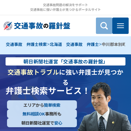
交通事故問題の解決をサポート
交通事故に強い弁護士が見つかるポータルサイト
>
>
交通事故 弁護士検索
北海道 交通事故 弁護士
中川郡本別町 
朝日新聞社運営「交通事故の羅針盤」
交通事故トラブル
に強い弁護士が見つか
る
弁護士検索サービス！
エリアから
簡単検索
無料相談OK
事務所も
朝日新聞社運営で
安心