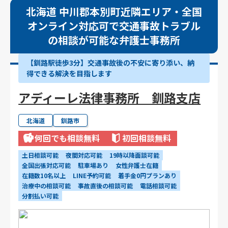
北海道 中川郡本別町近隣エリア・全国
オンライン対応可で交通事故トラブル
の相談が可能な弁護士事務所
【釧路駅徒歩3分】交通事故後の不安に寄り添い、納
得できる解決を目指します
アディーレ法律事務所 釧路支店
北海道
釧路市
何回でも相談無料
初回相談無料
土日相談可能
夜間対応可能
19時以降面談可能
全国出張対応可能
駐車場あり
女性弁護士在籍
在籍数10名以上
LINE予約可能
着手金0円プランあり
治療中の相談可能
事故直後の相談可能
電話相談可能
分割払い可能