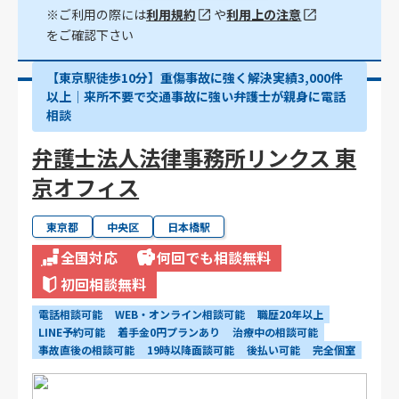
※ご利用の際には
利用規約
や
利用上の注意
をご確認下さい
【東京駅徒歩10分】重傷事故に強く解決実績3,000件
以上│来所不要で交通事故に強い弁護士が親身に電話
相談
弁護士法人法律事務所リンクス 東
京オフィス
東京都
中央区
日本橋駅
全国対応
何回でも相談無料
初回相談無料
電話相談可能
WEB・オンライン相談可能
職歴20年以上
LINE予約可能
着手金0円プランあり
治療中の相談可能
事故直後の相談可能
19時以降面談可能
後払い可能
完全個室